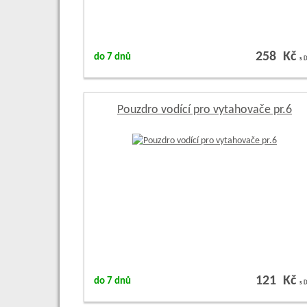
258 Kč
do 7 dnů
s 
Pouzdro vodící pro vytahovače pr.6
121 Kč
do 7 dnů
s 