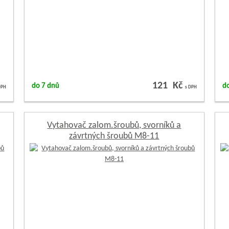
121 Kč
do 7 dnů
d
DPH
s DPH
Vytahovač zalom.šroubů, svorníků a
závrtných šroubů M8-11