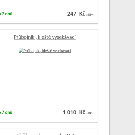
247 Kč
o 7 dnů
s DPH
Průbojník , kleště vysekávací
1 010 Kč
o 7 dnů
s DPH