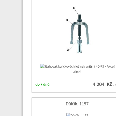
Akce!
4 204 Kč
do 7 dnů
s 
Důlčík, 1157