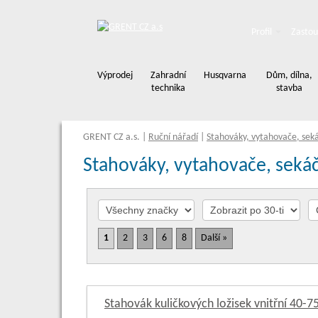
Profil
Zastou
Výprodej
Zahradní
Husqvarna
Dům, dílna,
technika
stavba
GRENT CZ a.s.
|
Ruční nářadí
|
Stahováky, vytahovače, sek
Stahováky, vytahovače, seká
1
2
3
6
8
Další »
Stahovák kuličkových ložisek vnitřní 40-7