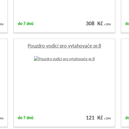
308 Kč
do 7 dnů
d
DPH
s DPH
Pouzdro vodící pro vytahovače pr.8
121 Kč
do 7 dnů
d
DPH
s DPH