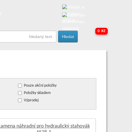
y
přihlásit
registrace
0 Kč
Pouze akční položky
Položky skladem
Výprodej
amena náhradní pro hydraulický stahovák