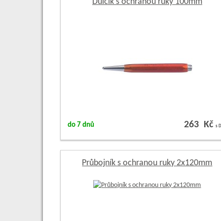
Důlčík s ochranou ruky 100mm
263 Kč
do 7 dnů
s 
Průbojník s ochranou ruky 2x120mm