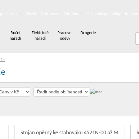
pení firem
Služby
Reference
Poradna
Obchodní podmínky
Kontakt
Ruční
Elektrické
Pracovní
Drogerie
nářadí
nářadí
oděvy
áče
če
5
Stojan opěrný ke stahováku 4521N-00 až M
R