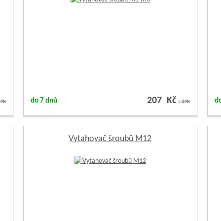
207 Kč
do 7 dnů
d
DPH
s DPH
Vytahovač šroubů M12