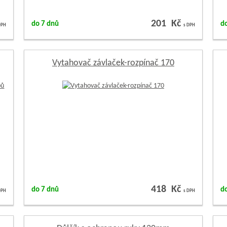
201 Kč
do 7 dnů
d
DPH
s DPH
Vytahovač závlaček-rozpínač 170
418 Kč
do 7 dnů
d
DPH
s DPH