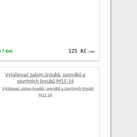
125 Kč
o 7 dnů
s DPH
Vytahovač zalom.šroubů, svorníků a
závrtných šroubů M11-14