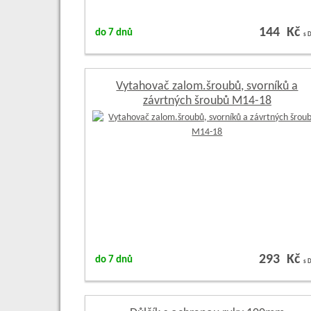
144 Kč
do 7 dnů
s 
Vytahovač zalom.šroubů, svorníků a
závrtných šroubů M14-18
293 Kč
do 7 dnů
s 