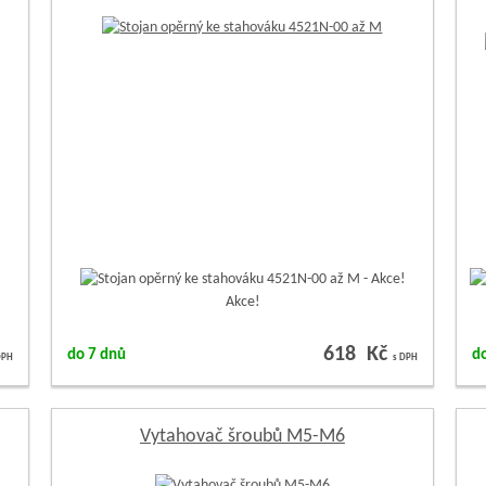
Akce!
618 Kč
do 7 dnů
d
DPH
s DPH
Vytahovač šroubů M5-M6