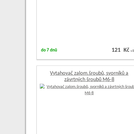
121 Kč
do 7 dnů
s 
Vytahovač zalom.šroubů, svorníků a
závrtných šroubů M6-8