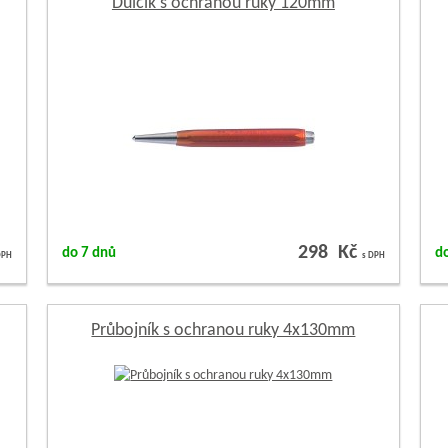
Důlčík s ochranou ruky 120mm
298 Kč
do 7 dnů
d
DPH
s DPH
Průbojník s ochranou ruky 4x130mm