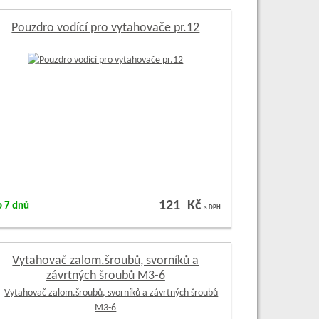
Pouzdro vodící pro vytahovače pr.12
121 Kč
o 7 dnů
s DPH
Vytahovač zalom.šroubů, svorníků a
závrtných šroubů M3-6