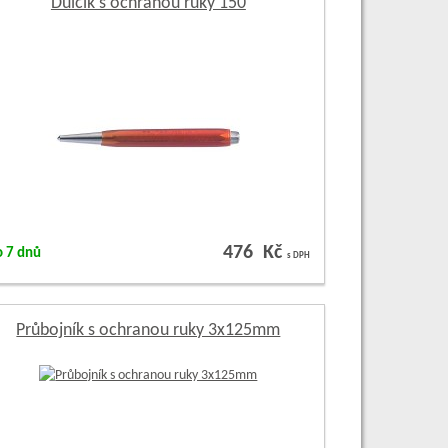
Důlčík s ochranou ruky 150
476 Kč
o 7 dnů
s DPH
Průbojník s ochranou ruky 3x125mm