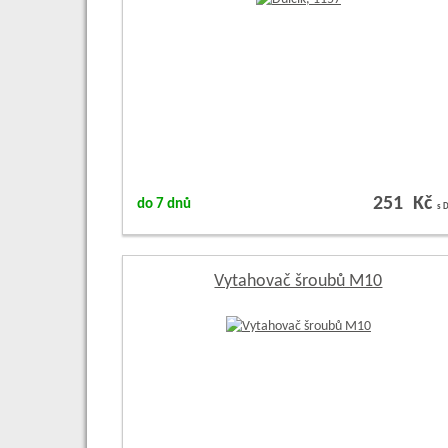
251 Kč
do 7 dnů
s 
Vytahovač šroubů M10