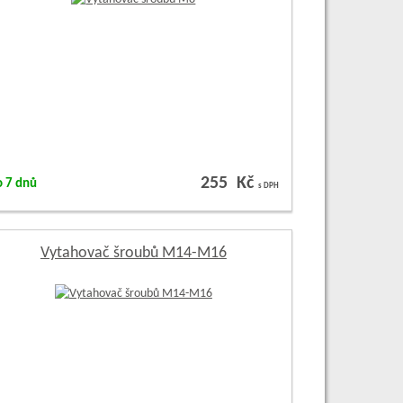
255 Kč
o 7 dnů
s DPH
Vytahovač šroubů M14-M16