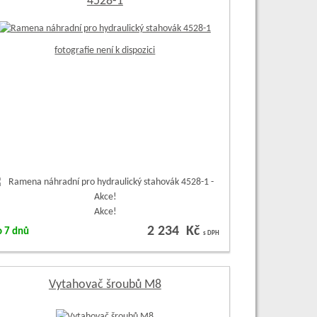
4528-1
fotografie není k dispozici
Akce!
2 234 Kč
o 7 dnů
s DPH
Vytahovač šroubů M8