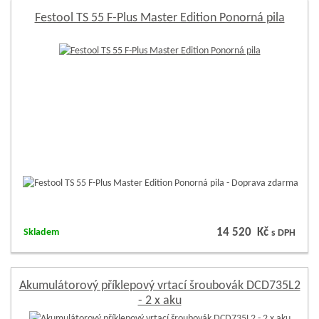
Festool TS 55 F-Plus Master Edition Ponorná pila
14 520 Kč
Skladem
s DPH
Akumulátorový příklepový vrtací šroubovák DCD735L2
- 2 x aku