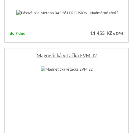
11 455 Kč
do 7 dnů
s DPH
Magnetická vrtačka EVM 32