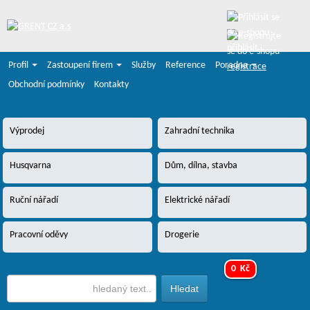
přihlásit
Profil
Zastoupení firem
Služby
Reference
Poradna
registrace
Obchodní podmínky
Kontakty
Výprodej
Zahradní technika
Husqvarna
Dům, dílna, stavba
Ruční nářadí
Elektrické nářadí
Pracovní oděvy
Drogerie
0 Kč