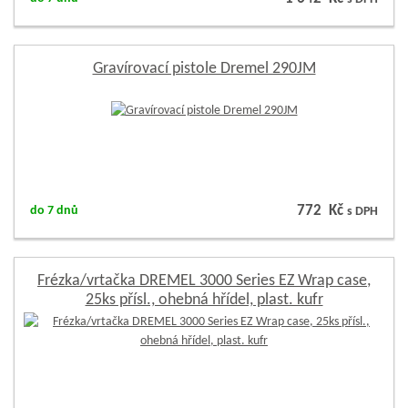
Gravírovací pistole Dremel 290JM
772 Kč
do 7 dnů
s DPH
Frézka/vrtačka DREMEL 3000 Series EZ Wrap case,
25ks přísl., ohebná hřídel, plast. kufr