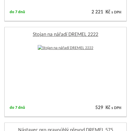
2 221 Kč
do 7 dnů
s DPH
Stojan na nářadí DREMEL 2222
529 Kč
do 7 dnů
s DPH
Nástavec pro pravoúhlý převod DREMEL 575