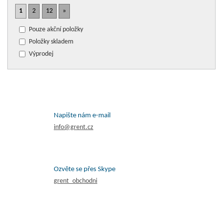
1
2
12
»
Pouze akční položky
Položky skladem
Výprodej
Napište nám e-mail
info@grent.cz
Ozvěte se přes Skype
grent_obchodni