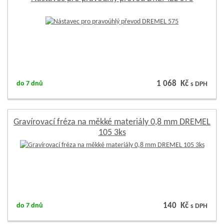
1 068 Kč
do 7 dnů
s DPH
Gravírovací fréza na měkké materiály 0,8 mm DREMEL
105 3ks
140 Kč
do 7 dnů
s DPH