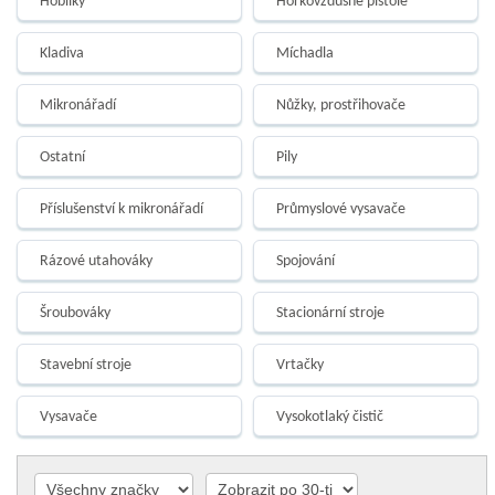
Hoblíky
Horkovzdušné pistole
Kladiva
Míchadla
Mikronářadí
Nůžky, prostřihovače
Ostatní
Pily
Příslušenství k mikronářadí
Průmyslové vysavače
Rázové utahováky
Spojování
Šroubováky
Stacionární stroje
Stavební stroje
Vrtačky
Vysavače
Vysokotlaký čistič