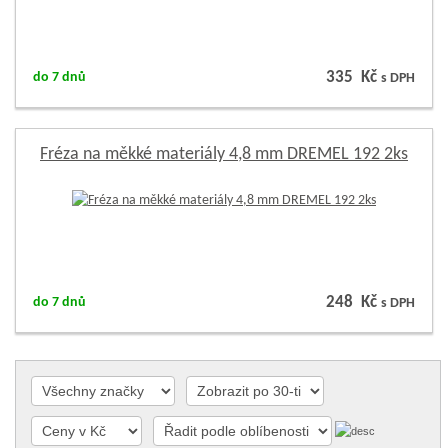
335 Kč
do 7 dnů
s DPH
Fréza na měkké materiály 4,8 mm DREMEL 192 2ks
248 Kč
do 7 dnů
s DPH