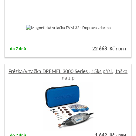
22 668 Kč
do 7 dnů
s DPH
Frézka/vrtačka DREMEL 3000 Series , 15ks přísl., taška
na zip
1 642 Kč
do 7 dnů
s DPH