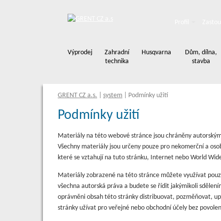
Profil
Zastou
Výprodej
Zahradní
Husqvarna
Dům, dílna,
technika
stavba
GRENT CZ a.s.
|
system
|
Podmínky užití
Podmínky užití
Materiály na této webové stránce jsou chráněny autorským
Všechny materiály jsou určeny pouze pro nekomerční a osobn
které se vztahují na tuto stránku, Internet nebo World Wid
Materiály zobrazené na této stránce můžete využívat pouz
všechna autorská práva a budete se řídit jakýmikoli sdělen
oprávněni obsah této stránky distribuovat, pozměňovat, upr
stránky užívat pro veřejné nebo obchodní účely bez povolen