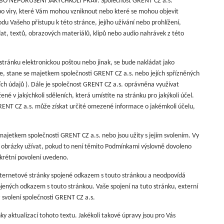
 NEPORUŠENÍ JAKÝCHKOLI PRÁV. Společnost GRENT CZ a.s.
o viry, které Vám mohou vzniknout nebo které se mohou objevit
 Vašeho přístupu k této stránce, jejího užívání nebo prohlížení,
at, textů, obrazových materiálů, klipů nebo audio nahrávek z této
stránku elektronickou poštou nebo jinak, se bude nakládat jako
, stane se majetkem společnosti GRENT CZ a.s. nebo jejích spřízněných
ích údajů ). Dále je společnost GRENT CZ a.s. oprávněna využívat
é v jakýchkoli sděleních, která umístíte na stránku pro jakýkoli účel.
ENT CZ a.s. může získat určité omezené informace o jakémkoli účelu,
majetkem společnosti GRENT CZ a.s. nebo jsou užity s jejím svolením. Vy
yto obrázky užívat, pokud to není těmito Podmínkami výslovně dovoleno
krétní povolení uvedeno.
ternetové stránky spojené odkazem s touto stránkou a neodpovídá
jených odkazem s touto stránkou. Vaše spojení na tuto stránku, externí
z svolení společnosti GRENT CZ a.s.
y aktualizací tohoto textu. Jakékoli takové úpravy jsou pro Vás