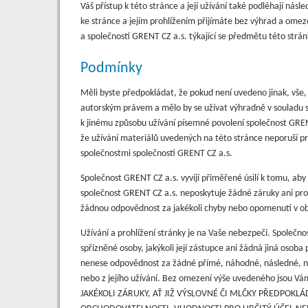
Váš přístup k této stránce a její užívání také podléhají n
ke stránce a jejím prohlížením přijímáte bez výhrad a omez
a společností GRENT CZ a.s. týkající se předmětu této strá
Podmínky
Měli byste předpokládat, že pokud není uvedeno jinak, vše, 
autorským právem a mělo by se užívat výhradně v souladu 
k jinému způsobu užívání písemné povolení společnost GREN
že užívání materiálů uvedených na této stránce neporuší prá
společnostmi společnosti GRENT CZ a.s.
Společnost GRENT CZ a.s. vyvíjí přiměřené úsilí k tomu, aby
společnost GRENT CZ a.s. neposkytuje žádné záruky ani proh
žádnou odpovědnost za jakékoli chyby nebo opomenutí v ob
Užívání a prohlížení stránky je na Vaše nebezpečí. Společno
spřízněné osoby, jakýkoli její zástupce ani žádná jiná osoba 
nenese odpovědnost za žádné přímé, náhodné, následné, ne
nebo z jejího užívání. Bez omezení výše uvedeného jsou Vá
JAKÉKOLI ZÁRUKY, AŤ JIŽ VÝSLOVNÉ ČI MLČKY PŘEDPOK