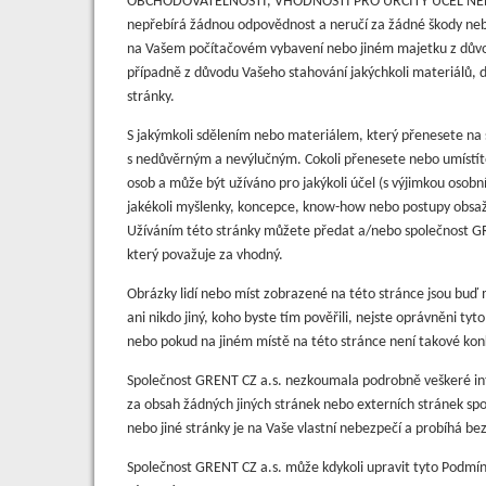
OBCHODOVATELNOSTI, VHODNOSTI PRO URČITÝ ÚČEL NEBO
nepřebírá žádnou odpovědnost a neručí za žádné škody neb
na Vašem počítačovém vybavení nebo jiném majetku z důvodu
případně z důvodu Vašeho stahování jakýchkoli materiálů, d
stránky.
S jakýmkoli sdělením nebo materiálem, který přenesete na 
s nedůvěrným a nevýlučným. Cokoli přenesete nebo umístíte
osob a může být užíváno pro jakýkoli účel (s výjimkou osobn
jakékoli myšlenky, koncepce, know-how nebo postupy obsažen
Užíváním této stránky můžete předat a/nebo společnost GR
který považuje za vhodný.
Obrázky lidí nebo míst zobrazené na této stránce jsou buď 
ani nikdo jiný, koho byste tím pověřili, nejste oprávněni t
nebo pokud na jiném místě na této stránce není takové kon
Společnost GRENT CZ a.s. nezkoumala podrobně veškeré in
za obsah žádných jiných stránek nebo externích stránek spo
nebo jiné stránky je na Vaše vlastní nebezpečí a probíhá be
Společnost GRENT CZ a.s. může kdykoli upravit tyto Podmínk