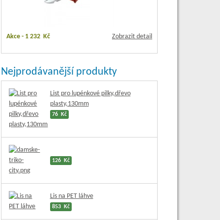
Akce -
1 232 Kč
Zobrazit detail
Nejprodávanější produkty
List pro lupénkové pilky,dřevo
plasty,130mm
76 Kč
126 Kč
Lis na PET láhve
853 Kč