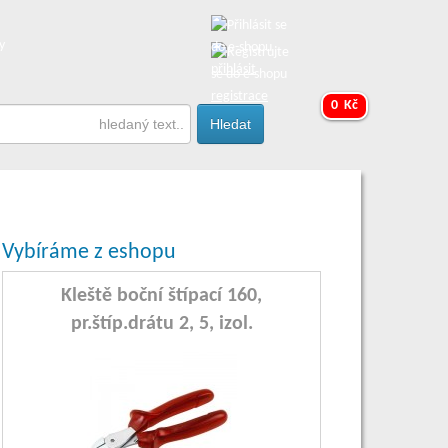
y
přihlásit
registrace
0 Kč
Vybíráme z eshopu
Kleště boční štípací 160,
pr.štíp.drátu 2, 5, izol.