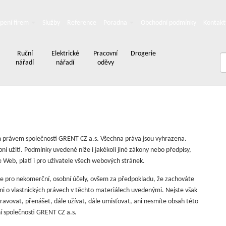
pení firem
Služby
Reference
Poradna
Obchodní podmínky
Kontakt
Ruční
Elektrické
Pracovní
Drogerie
nářadí
nářadí
oděvy
 právem společnosti GRENT CZ a.s. Všechna práva jsou vyhrazena.
í užití. Podmínky uvedené níže i jakékoli jiné zákony nebo předpisy,
e Web, platí i pro uživatele všech webových stránek.
e pro nekomerční, osobní účely, ovšem za předpokladu, že zachováte
ími o vlastnických právech v těchto materiálech uvedenými. Nejste však
avovat, přenášet, dále užívat, dále umisťovat, ani nesmíte obsah této
í společnosti GRENT CZ a.s.