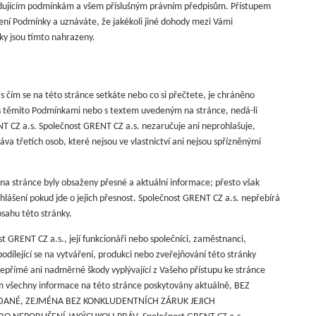
ásledujícím podmínkám a všem příslušným právním předpisům. Přístupem
ení Podmínky a uznáváte, že jakékoli jiné dohody mezi Vámi
nky jsou tímto nahrazeny.
s čím se na této stránce setkáte nebo co si přečtete, je chráněno
s těmito Podmínkami nebo s textem uvedeným na stránce, nedá-li
T CZ a.s. Společnost GRENT CZ a.s. nezaručuje ani neprohlašuje,
va třetích osob, které nejsou ve vlastnictví ani nejsou spřízněnými
 na stránce byly obsaženy přesné a aktuální informace; přesto však
lášení pokud jde o jejich přesnost. Společnost GRENT CZ a.s. nepřebírá
sahu této stránky.
st GRENT CZ a.s., její funkcionáři nebo společníci, zaměstnanci,
podílející se na vytváření, produkci nebo zveřejňování této stránky
přímé ani nadměrné škody vyplývající z Vašeho přístupu ke stránce
m všechny informace na této stránce poskytovány aktuálně, BEZ
LÁDANÉ, ZEJMÉNA BEZ KONKLUDENTNÍCH ZÁRUK JEJICH