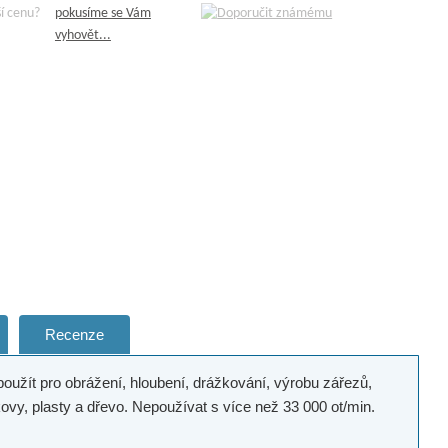
pokusíme se Vám
vyhovět...
Recenze
oužít pro obrážení, hloubení, drážkování, výrobu zářezů,
vy, plasty a dřevo. Nepoužívat s více než 33 000 ot/min.