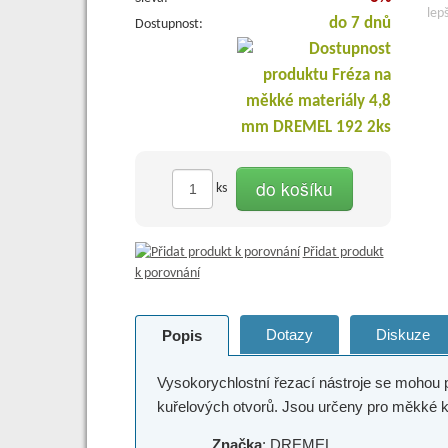
do 7 dnů
Dostupnost:
do košíku
ks
Přidat produkt
k porovnání
Dotazy
Diskuze
Popis
Vysokorychlostní řezací nástroje se mohou p
kuřelových otvorů. Jsou určeny pro měkké ko
Značka
: DREMEL