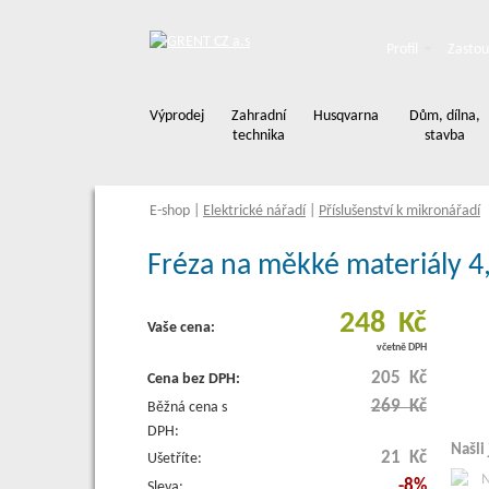
Profil
Zastou
Výprodej
Zahradní
Husqvarna
Dům, dílna,
technika
stavba
E-shop
|
Elektrické nářadí
|
Příslušenství k mikronářadí
Fréza na měkké materiály 
248 Kč
Vaše cena:
včetně DPH
205 Kč
Cena bez DPH:
269 Kč
Běžná cena s
DPH:
Našli
21 Kč
Ušetříte:
-8%
Sleva: