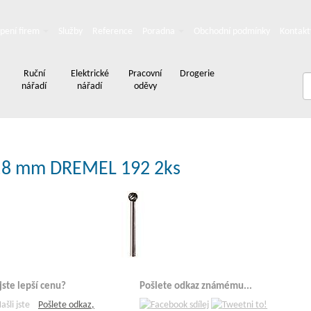
pení firem
Služby
Reference
Poradna
Obchodní podmínky
Kontakt
Ruční
Elektrické
Pracovní
Drogerie
nářadí
nářadí
oděvy
4,8 mm DREMEL 192 2ks
 jste lepší cenu?
Pošlete odkaz známému...
Pošlete odkaz,