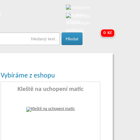
y
přihlásit
registrace
0 Kč
Vybíráme z eshopu
Kleště na uchopení matic