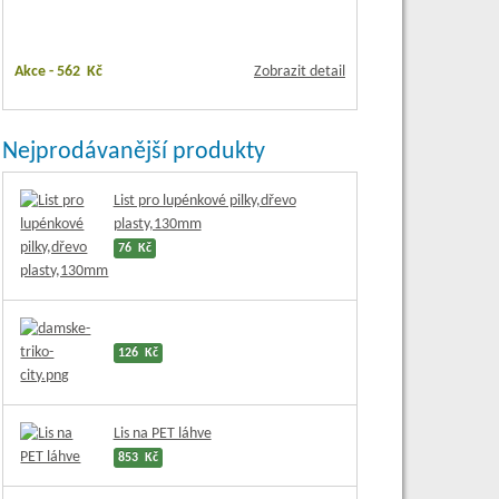
Akce -
562 Kč
Zobrazit detail
Nejprodávanější produkty
List pro lupénkové pilky,dřevo
plasty,130mm
76 Kč
126 Kč
Lis na PET láhve
853 Kč