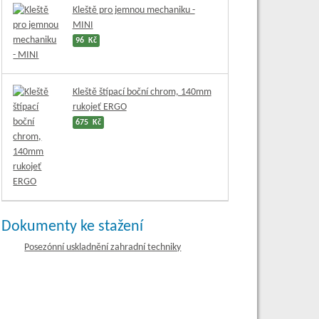
Kleště pro jemnou mechaniku -
MINI
96 Kč
Kleště štípací boční chrom, 140mm
rukojeť ERGO
675 Kč
Dokumenty ke stažení
Posezónní uskladnění zahradní techniky