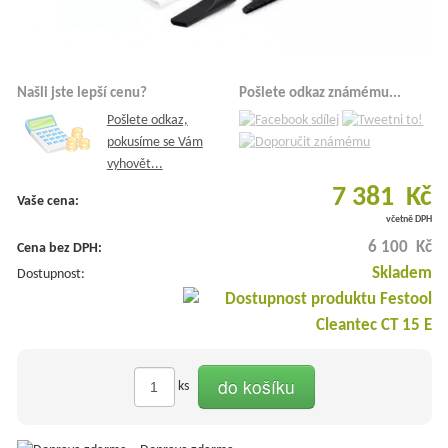
Našli jste lepší cenu?
Pošlete odkaz známému...
Pošlete odkaz,
pokusíme se Vám
vyhovět...
7 381 Kč
Vaše cena:
včetně DPH
6 100 Kč
Cena bez DPH:
Skladem
Dostupnost:
do košíku
ks