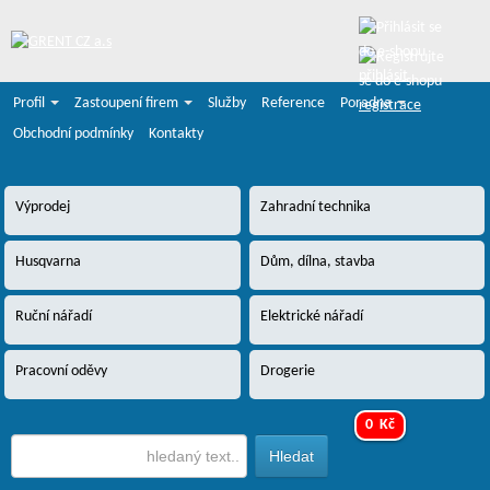
přihlásit
Profil
Zastoupení firem
Služby
Reference
Poradna
registrace
Obchodní podmínky
Kontakty
Výprodej
Zahradní technika
Husqvarna
Dům, dílna, stavba
Ruční nářadí
Elektrické nářadí
Pracovní oděvy
Drogerie
0 Kč