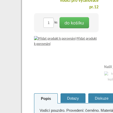
do košíku
ks
Přidat produkt
k porovnání
Našli
Dotazy
Diskuze
Popis
Vodící pouzdro. Provedení: černěno. Mate