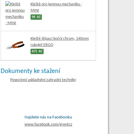
Kleště pro jemnou mechaniku -
MINI
96 Kč
Kleště štípací boční chrom, 140mm
rukojeť ERGO
675 Kč
Dokumenty ke stažení
Posezónní uskladnění zahradní techniky
Najdete nás na Facebooku
www.
facebook.com/grentcz