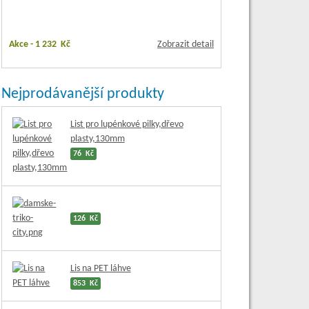
Akce -
1 232 Kč
Zobrazit detail
Nejprodávanější produkty
List pro lupénkové pilky,dřevo
plasty,130mm
76 Kč
126 Kč
Lis na PET láhve
853 Kč