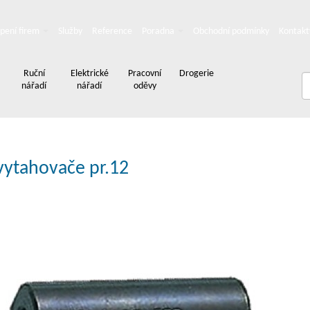
pení firem
Služby
Reference
Poradna
Obchodní podmínky
Kontakt
Ruční
Elektrické
Pracovní
Drogerie
nářadí
nářadí
oděvy
vytahovače pr.12