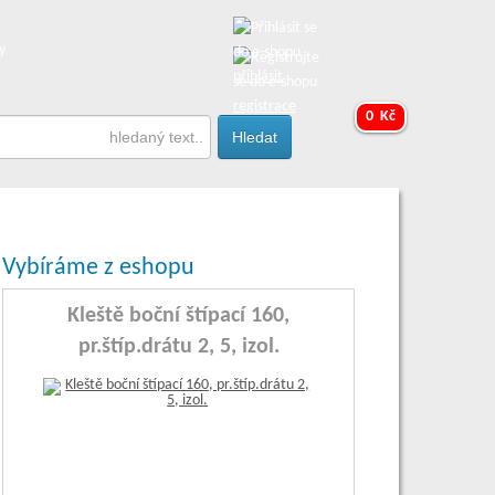
y
přihlásit
registrace
0 Kč
Vybíráme z eshopu
Kleště boční štípací 160,
pr.štíp.drátu 2, 5, izol.