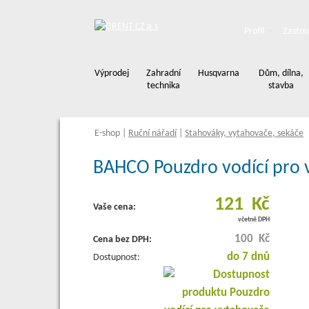
Profil
Zastou
Výprodej
Zahradní
Husqvarna
Dům, dílna,
technika
stavba
E-shop
|
Ruční nářadí
|
Stahováky, vytahovače, sekáče
BAHCO Pouzdro vodící pro 
121 Kč
Vaše cena:
včetně DPH
100 Kč
Cena bez DPH:
do 7 dnů
Dostupnost: