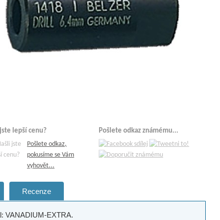
 jste lepší cenu?
Pošlete odkaz známému...
Pošlete odkaz,
pokusíme se Vám
vyhovět...
Recenze
riál: VANADIUM-EXTRA.