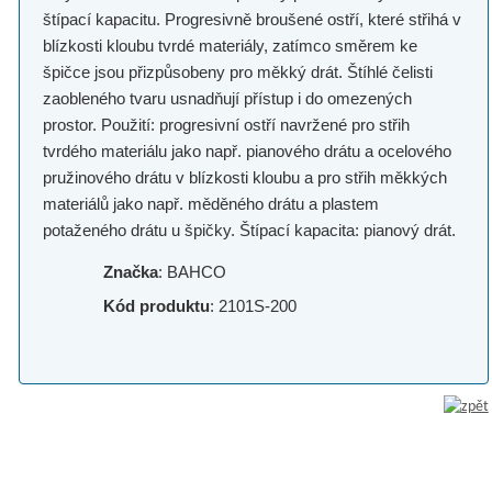
štípací kapacitu. Progresivně broušené ostří, které střihá v
blízkosti kloubu tvrdé materiály, zatímco směrem ke
špičce jsou přizpůsobeny pro měkký drát. Štíhlé čelisti
zaobleného tvaru usnadňují přístup i do omezených
prostor. Použití: progresivní ostří navržené pro střih
tvrdého materiálu jako např. pianového drátu a ocelového
pružinového drátu v blízkosti kloubu a pro střih měkkých
materiálů jako např. měděného drátu a plastem
potaženého drátu u špičky. Štípací kapacita: pianový drát.
Značka
: BAHCO
Kód produktu
: 2101S-200