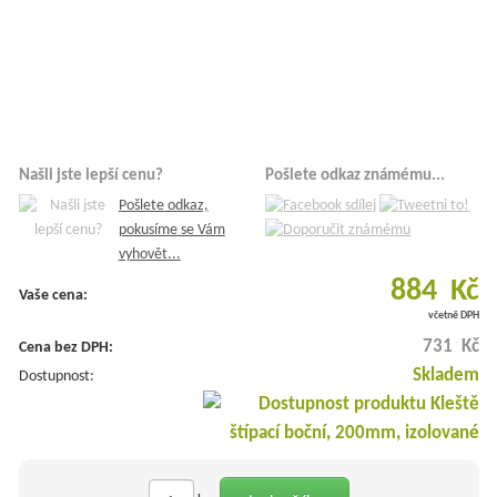
Našli jste lepší cenu?
Pošlete odkaz známému...
Pošlete odkaz,
pokusíme se Vám
vyhovět...
884 Kč
Vaše cena:
včetně DPH
731 Kč
Cena bez DPH:
Skladem
Dostupnost: