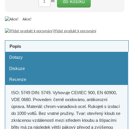
do košíku
ks
Akce!
Přidat produkt k porovnání
Popis
Dotazy
Diskuze
Recenze
ISO: 5749 DIN: 5749. Vyhovuje CEI/IEC 900, EN 60900,
VDE 0680. Proveden: černě oxidováno, antikorozní
úprava. Materiál: chrom-vanadiová ocel. Rukojeti s izolací
do 1000 voltů. Bez vratné pružiny. Tvar: otevřený kloub se
zkrácenou vzdáleností mezi středem kloubu a štípacími
břity má za následek větší pákový převod a zvýšenou