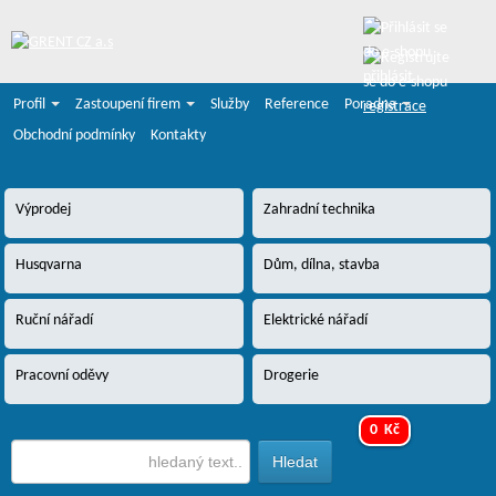
přihlásit
Profil
Zastoupení firem
Služby
Reference
Poradna
registrace
Obchodní podmínky
Kontakty
Výprodej
Zahradní technika
Husqvarna
Dům, dílna, stavba
Ruční nářadí
Elektrické nářadí
Pracovní oděvy
Drogerie
0 Kč