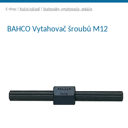
E-shop
|
Ruční nářadí
|
Stahováky, vytahovače, sekáče
BAHCO Vytahovač šroubů M12