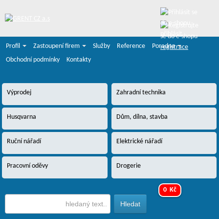
přihlásit
Profil
Zastoupení firem
Služby
Reference
Poradna
registrace
Obchodní podmínky
Kontakty
Výprodej
Zahradní technika
Husqvarna
Dům, dílna, stavba
Ruční nářadí
Elektrické nářadí
Pracovní oděvy
Drogerie
0 Kč