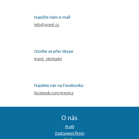
Napište nám e-mail
info@grent.cz
Ozvěte se přes Skype
grent_obchodni
Najdete nás na Facebooku
facebook.com/grentcz
O nás
Profil
Zastoupení firem