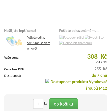
Našli jste lepší cenu?
Pošlete odkaz známému...
Pošlete odkaz,
pokusíme se Vám
vyhovět...
308 Kč
Vaše cena:
včetně DPH
255 Kč
Cena bez DPH:
do 7 dnů
Dostupnost:
do košíku
ks