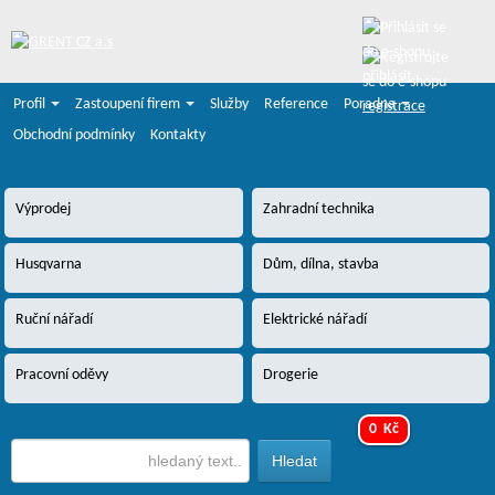
přihlásit
Profil
Zastoupení firem
Služby
Reference
Poradna
registrace
Obchodní podmínky
Kontakty
Výprodej
Zahradní technika
Husqvarna
Dům, dílna, stavba
Ruční nářadí
Elektrické nářadí
Pracovní oděvy
Drogerie
0 Kč