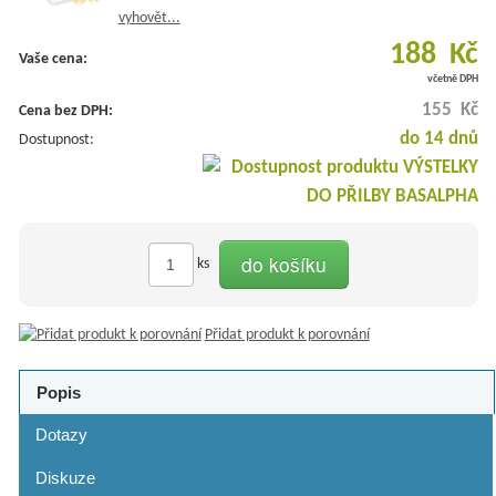
vyhovět...
188 Kč
Vaše cena:
včetně DPH
155 Kč
Cena bez DPH:
do 14 dnů
Dostupnost:
do košíku
ks
Přidat produkt k porovnání
Popis
Dotazy
Diskuze