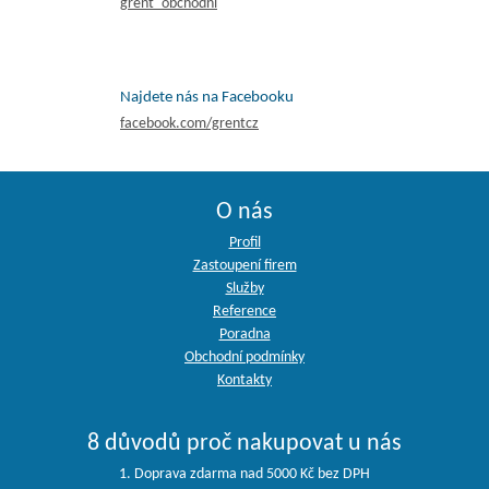
grent_obchodni
Najdete nás na Facebooku
facebook.com/grentcz
O nás
Profil
Zastoupení firem
Služby
Reference
Poradna
Obchodní podmínky
Kontakty
8 důvodů proč nakupovat u nás
1. Doprava zdarma nad 5000 Kč bez DPH