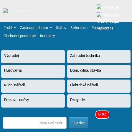
přihlásit
Profil
Zastoupení firem
Služby
Reference
Poradna
registrace
Obchodní podmínky
Kontakty
Výprodej
Zahradní technika
Husqvarna
Dům, dílna, stavba
Ruční nářadí
Elektrické nářadí
Pracovní oděvy
Drogerie
0 Kč