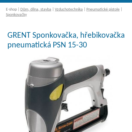
E-shop
|
Dům, dílna, stavba
|
Vzduchotechnika
|
Pneumatické pistole
|
Sponkovačky
GRENT Sponkovačka, hřebikovačka
pneumatická PSN 15-30