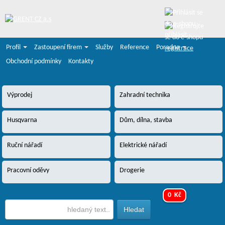
přihlásit
Profil
Zastoupení firem
Služby
Reference
Poradna
registrace
Obchodní podmínky
Kontakty
Výprodej
Zahradní technika
Husqvarna
Dům, dílna, stavba
Ruční nářadí
Elektrické nářadí
Pracovní oděvy
Drogerie
0 Kč