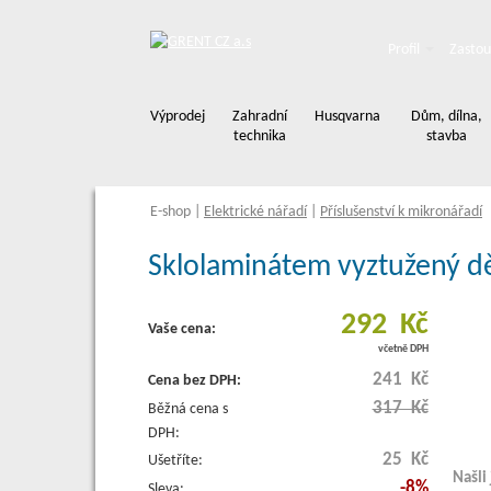
Profil
Zastou
Výprodej
Zahradní
Husqvarna
Dům, dílna,
technika
stavba
E-shop
|
Elektrické nářadí
|
Příslušenství k mikronářadí
Sklolaminátem vyztužený d
292 Kč
Vaše cena:
včetně DPH
241 Kč
Cena bez DPH:
317 Kč
Běžná cena s
DPH:
25 Kč
Ušetříte:
Našli
-8%
Sleva: