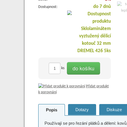
do 7 dnů
Dostupnost:
do košíku
ks
Přidat produkt
k porovnání
Dotazy
Diskuze
Popis
Používají se pro řezání plátků a dělení: kovů