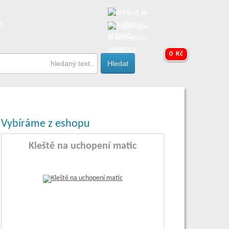
y
přihlásit
registrace
0 Kč
Vybíráme z eshopu
Kleště na uchopení matic