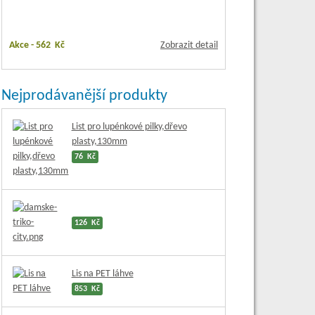
Akce -
562 Kč
Zobrazit detail
Nejprodávanější produkty
List pro lupénkové pilky,dřevo
plasty,130mm
76 Kč
126 Kč
Lis na PET láhve
853 Kč