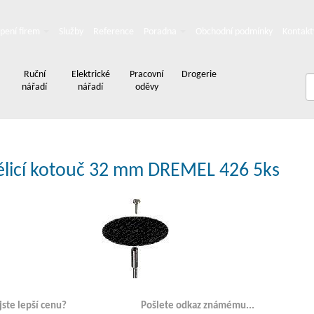
pení firem
Služby
Reference
Poradna
Obchodní podmínky
Kontakt
Ruční
Elektrické
Pracovní
Drogerie
nářadí
nářadí
oděvy
ělicí kotouč 32 mm DREMEL 426 5ks
 jste lepší cenu?
Pošlete odkaz známému...