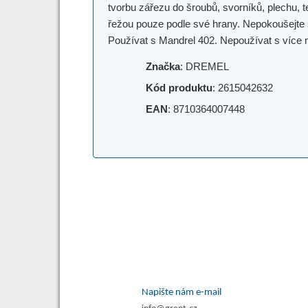
tvorbu zářezu do šroubů, svorníků, plechu, t
řežou pouze podle své hrany. Nepokoušejte 
Používat s Mandrel 402. Nepoužívat s více 
Značka
: DREMEL
Kód produktu
: 2615042632
EAN
: 8710364007448
Napište nám e-mail