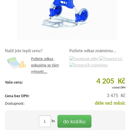
Našli jste lepší cenu?
Pošlete odkaz známému...
Pošlete odkaz,
pokusíme se Vám
vyhovět...
4 205 Kč
Vaše cena:
včetně DPH
3 475 Kč
Cena bez DPH:
déle než měsíc
Dostupnost:
do košíku
ks