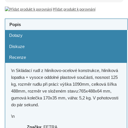
Přidat produkt k porovnání
Popis
Dotazy
Diskuze
Recenze
\n Skládací rudl z hliníkovo-ocelové konstrukce, hliníková
lopatka + vysoce oddolné plastové součásti, nosnost 125
kg, rozměr rudlu při práci: výška 1090mm, celková šířka
488mm, rozměr ve složeném stavu:765x488x64 mm,
gumová kolečka 170x35 mm, váha: 5,2 kg. V pohotovosti
do pár sekund.
\n
Značka
: FETRA