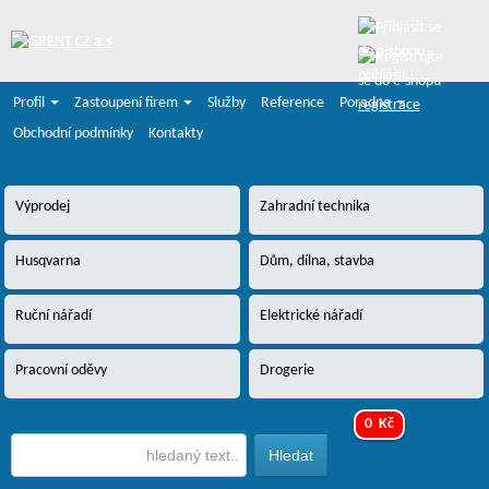
přihlásit
Profil
Zastoupení firem
Služby
Reference
Poradna
registrace
Obchodní podmínky
Kontakty
Výprodej
Zahradní technika
Husqvarna
Dům, dílna, stavba
Ruční nářadí
Elektrické nářadí
Pracovní oděvy
Drogerie
0 Kč