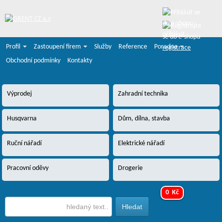
přihlásit
Profil
Zastoupení firem
Služby
Reference
Poradna
registrace
Obchodní podmínky
Kontakty
Výprodej
Zahradní technika
Husqvarna
Dům, dílna, stavba
Ruční nářadí
Elektrické nářadí
Pracovní oděvy
Drogerie
0 Kč