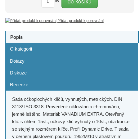
do košíku
ks
Přidat produkt k porovnání
Popis
O kategorii
Dotazy
Diskuze
Recenze
Sada očkoplochých klíčů, vyhnutých, metrických. DIN
3113/ ISO 3318. Provedení: niklováno a chromováno,
jemně leštěno. Materiál: VANADIUM EXTRA. Otevřený
klíč s úhlem 15st., očkový klíč vyhnutý o 10st., oba konce
se stejným rozměrem klíče. Profil Dynamic Drive. T sada
v černém plastovém pouzdru. 1952M/10 v atraktivním