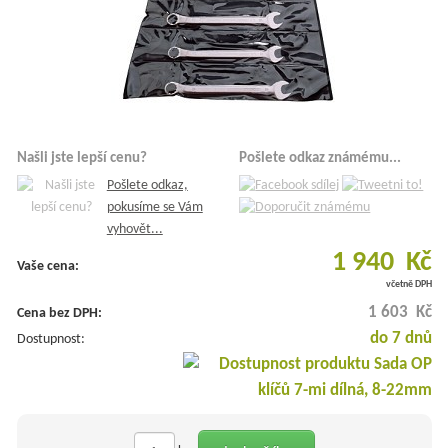
Našli jste lepší cenu?
Pošlete odkaz známému...
Pošlete odkaz,
pokusíme se Vám
vyhovět...
1 940 Kč
Vaše cena:
včetně DPH
1 603 Kč
Cena bez DPH:
do 7 dnů
Dostupnost: