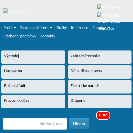
přihlásit
Profil
Zastoupení firem
Služby
Reference
Poradna
registrace
Obchodní podmínky
Kontakty
Výprodej
Zahradní technika
Husqvarna
Dům, dílna, stavba
Ruční nářadí
Elektrické nářadí
Pracovní oděvy
Drogerie
0 Kč