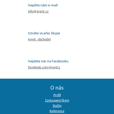
Napište nám e-mail
info@grent.cz
Ozvěte se přes Skype
grent_obchodni
Najdete nás na Facebooku
facebook.com/grentcz
O nás
Profil
Zastoupení firem
Služby
Reference