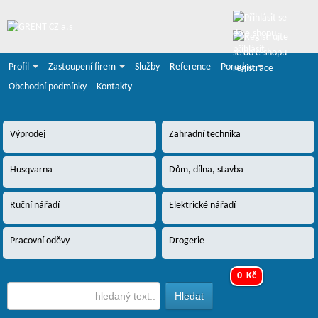
přihlásit
Profil
Zastoupení firem
Služby
Reference
Poradna
registrace
Obchodní podmínky
Kontakty
Výprodej
Zahradní technika
Husqvarna
Dům, dílna, stavba
Ruční nářadí
Elektrické nářadí
Pracovní oděvy
Drogerie
0 Kč