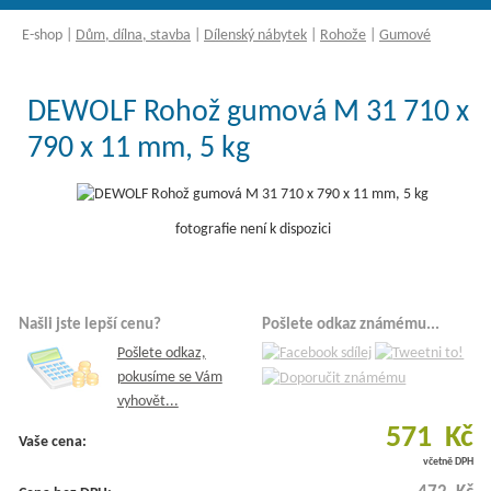
E-shop
|
Dům, dílna, stavba
|
Dílenský nábytek
|
Rohože
|
Gumové
DEWOLF Rohož gumová M 31 710 x
790 x 11 mm, 5 kg
fotografie není k dispozici
Našli jste lepší cenu?
Pošlete odkaz známému...
Pošlete odkaz,
pokusíme se Vám
vyhovět...
571 Kč
Vaše cena:
včetně DPH