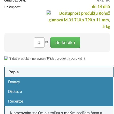
472 Kč
Cena bez DPH:
do 14 dnů
Dostupnost:
do košíku
ks
Přidat produkt k porovnání
Popis
Dotazy
Diskuze
Recenze
K pracovním stolům a strojům s malým podílem špon a