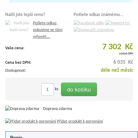
Našli jste lepší cenu?
Pošlete odkaz známému...
Pošlete odkaz,
pokusíme se Vám
vyhovět...
7 302 Kč
Vaše cena:
včetně DPH
6 035 Kč
Cena bez DPH:
déle než měsíc
Dostupnost:
do košíku
ks
Doprava zdarma
Přidat produkt k porovnání
Popis