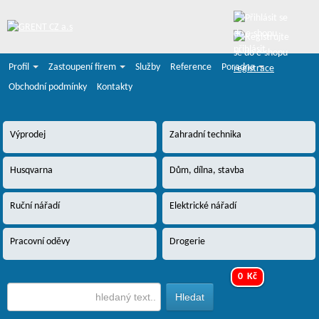
přihlásit
Profil
Zastoupení firem
Služby
Reference
Poradna
registrace
Obchodní podmínky
Kontakty
Výprodej
Zahradní technika
Husqvarna
Dům, dílna, stavba
Ruční nářadí
Elektrické nářadí
Pracovní oděvy
Drogerie
0 Kč