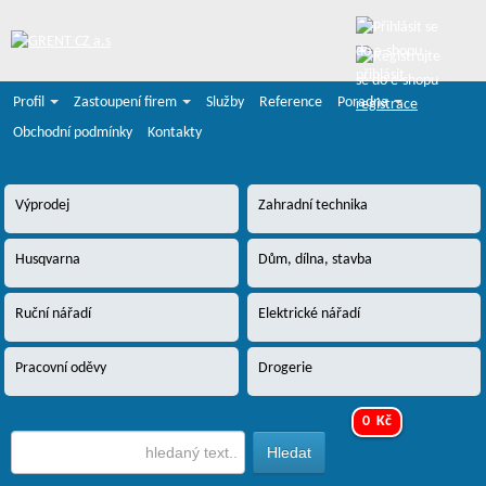
přihlásit
Profil
Zastoupení firem
Služby
Reference
Poradna
registrace
Obchodní podmínky
Kontakty
Výprodej
Zahradní technika
Husqvarna
Dům, dílna, stavba
Ruční nářadí
Elektrické nářadí
Pracovní oděvy
Drogerie
0 Kč