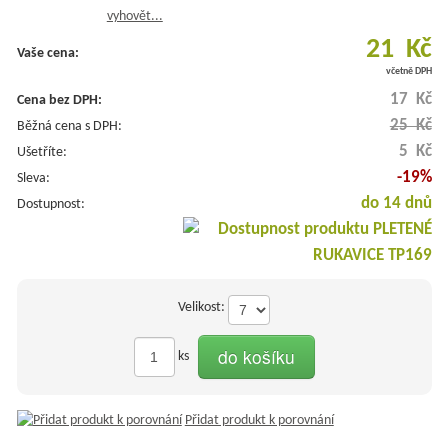
vyhovět...
21 Kč
Vaše cena:
včetně DPH
17 Kč
Cena bez DPH:
25 Kč
Běžná cena s DPH:
5 Kč
Ušetříte:
-19%
Sleva:
do 14 dnů
Dostupnost:
Velikost:
do košíku
ks
Přidat produkt k porovnání