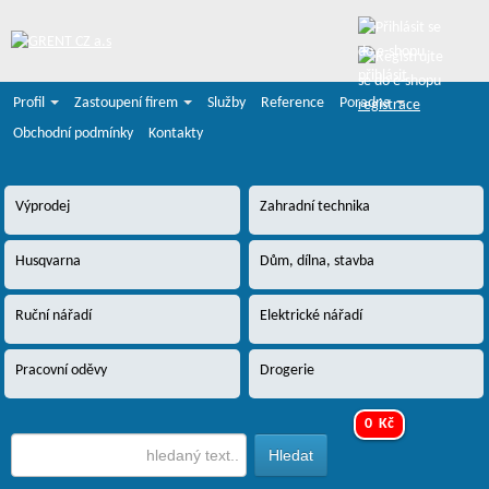
přihlásit
Profil
Zastoupení firem
Služby
Reference
Poradna
registrace
Obchodní podmínky
Kontakty
Výprodej
Zahradní technika
Husqvarna
Dům, dílna, stavba
Ruční nářadí
Elektrické nářadí
Pracovní oděvy
Drogerie
0 Kč