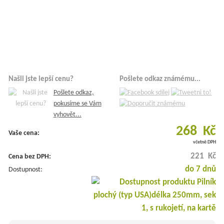
Našli jste lepší cenu?
Pošlete odkaz známému...
Pošlete odkaz,
pokusíme se Vám
vyhovět...
268 Kč
Vaše cena:
včetně DPH
221 Kč
Cena bez DPH:
do 7 dnů
Dostupnost: