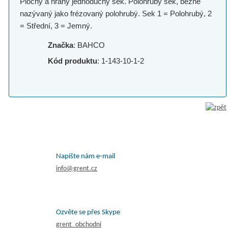
Plochy a hrany jednoduchý sek. Polohrubý sek, běžně
nazývaný jako frézovaný polohrubý. Sek 1 = Polohrubý, 2
= Střední, 3 = Jemný.
Značka
: BAHCO
Kód produktu
: 1-143-10-1-2
Napište nám e-mail
info@grent.cz
Ozvěte se přes Skype
grent_obchodni