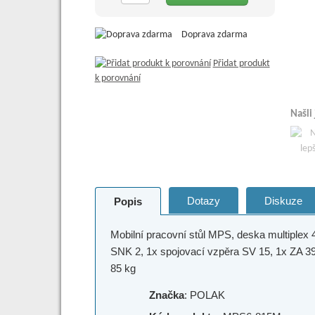
Doprava zdarma
Přidat produkt
k porovnání
Našli
Dotazy
Diskuze
Popis
Mobilní pracovní stůl MPS, deska multipl
SNK 2, 1x spojovací vzpěra SV 15, 1x ZA 39
85 kg
Značka
: POLAK