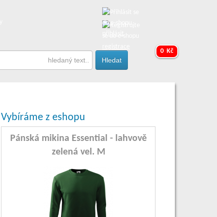
y
přihlásit
registrace
0 Kč
Vybíráme z eshopu
Pánská mikina Essential - lahvově
zelená vel. M