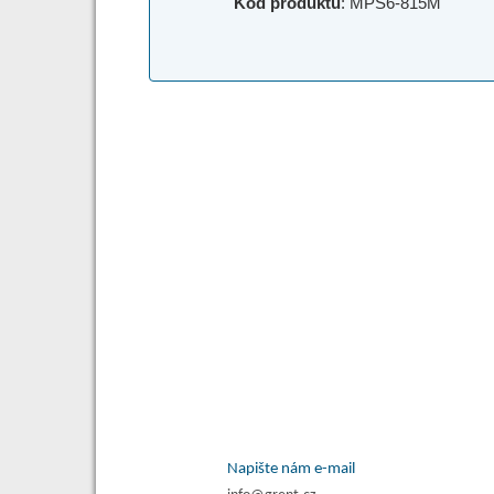
Kód produktu
: MPS6-815M
Napište nám e-mail