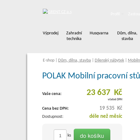
Profil
Zastou
Výprodej
Zahradní
Husqvarna
Dům, dílna,
technika
stavba
E-shop
|
Dům, dílna, stavba
|
Dílenský nábytek
|
Mobilní
POLAK Mobilní pracovní s
23 637 Kč
Vaše cena:
včetně DPH
19 535 Kč
Cena bez DPH:
déle než měsíc
Dostupnost:
do košíku
ks