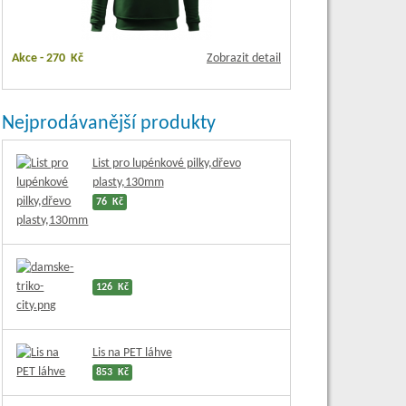
Akce -
270 Kč
Zobrazit detail
Nejprodávanější produkty
List pro lupénkové pilky,dřevo
plasty,130mm
76 Kč
126 Kč
Lis na PET láhve
853 Kč