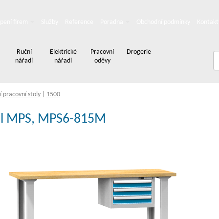
pení firem
Služby
Reference
Poradna
Obchodní podmínky
Kontakt
Ruční
Elektrické
Pracovní
Drogerie
nářadí
nářadí
oděvy
 pracovní stoly
|
1500
tůl MPS, MPS6-815M