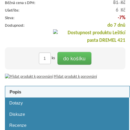
81 Kč
Běžná cena s DPH:
6 Kč
Ušetříte:
-7%
Sleva:
do 7 dnů
Dostupnost:
do košíku
ks
Přidat produkt k porovnání
Popis
Dotazy
Diskuze
Recenze