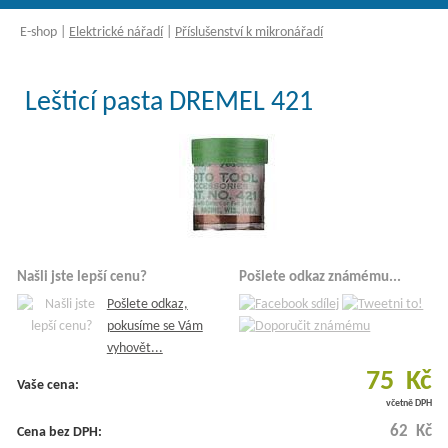
E-shop
|
Elektrické nářadí
|
Příslušenství k mikronářadí
Lešticí pasta DREMEL 421
Našli jste lepší cenu?
Pošlete odkaz známému...
Pošlete odkaz,
pokusíme se Vám
vyhovět...
75 Kč
Vaše cena:
včetně DPH
62 Kč
Cena bez DPH: