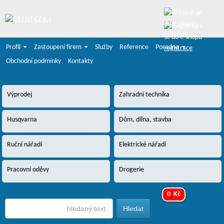
přihlásit
Profil
Zastoupení firem
Služby
Reference
Poradna
registrace
Obchodní podmínky
Kontakty
Výprodej
Zahradní technika
Husqvarna
Dům, dílna, stavba
Ruční nářadí
Elektrické nářadí
Pracovní oděvy
Drogerie
0 Kč