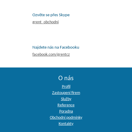
Ozvěte se přes Skype
grent_obchodni
Najdete nás na Facebooku
facebook.com/grentcz
O nás
Profil
Zastoupení firem
Služby
Reference
Poradna
Obchodní podmínky
Kontakty