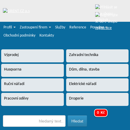
přihlásit
Profil
Zastoupení firem
Služby
Reference
Poradna
registrace
Obchodní podmínky
Kontakty
Výprodej
Zahradní technika
Husqvarna
Dům, dílna, stavba
Ruční nářadí
Elektrické nářadí
Pracovní oděvy
Drogerie
0 Kč