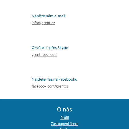
Napište nám e-mail
info@grent.cz
Ozvěte se přes Skype
grent_obchodni
Najdete nás na Facebooku
facebook.com/grentcz
O nás
Profil
Zastoupení firem