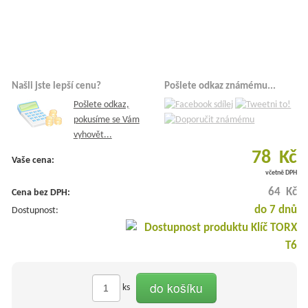
Našli jste lepší cenu?
Pošlete odkaz známému...
Pošlete odkaz,
pokusíme se Vám
vyhovět...
78 Kč
Vaše cena:
včetně DPH
64 Kč
Cena bez DPH:
do 7 dnů
Dostupnost:
do košíku
ks