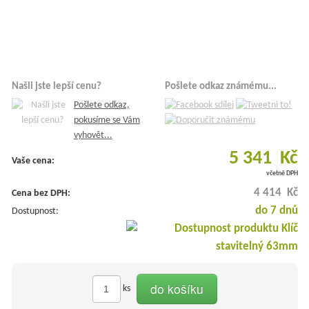
Našli jste lepší cenu?
Pošlete odkaz známému...
Pošlete odkaz,
pokusíme se Vám
vyhovět...
5 341 Kč
Vaše cena:
včetně DPH
4 414 Kč
Cena bez DPH:
do 7 dnů
Dostupnost:
do košíku
ks