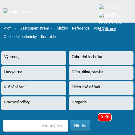
přihlásit
Profil
Zastoupení firem
Služby
Reference
Poradna
registrace
Obchodní podmínky
Kontakty
Výprodej
Zahradní technika
Husqvarna
Dům, dílna, stavba
Ruční nářadí
Elektrické nářadí
Pracovní oděvy
Drogerie
0 Kč