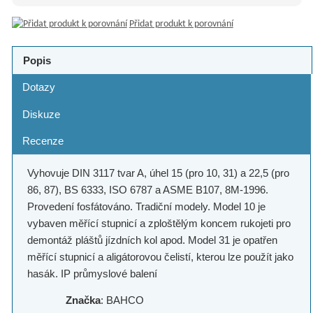
Přidat produkt k porovnání
Popis
Dotazy
Diskuze
Recenze
Vyhovuje DIN 3117 tvar A, úhel 15 (pro 10, 31) a 22,5 (pro
86, 87), BS 6333, ISO 6787 a ASME B107, 8M-1996.
Provedení fosfátováno. Tradiční modely. Model 10 je
vybaven měřící stupnicí a zploštělým koncem rukojeti pro
demontáž pláštů jízdních kol apod. Model 31 je opatřen
měřící stupnicí a aligátorovou čelistí, kterou lze použít jako
hasák. IP průmyslové balení
Značka
: BAHCO