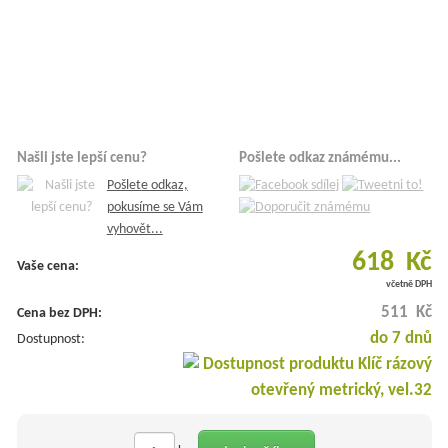
Našli jste lepší cenu?
Pošlete odkaz známému...
Pošlete odkaz,
pokusíme se Vám
vyhovět...
618 Kč
Vaše cena:
včetně DPH
511 Kč
Cena bez DPH:
do 7 dnů
Dostupnost: