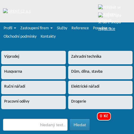
přihlásit
Profil
Zastoupení firem
Služby
Reference
Poradna
registrace
Obchodní podmínky
Kontakty
Výprodej
Zahradní technika
Husqvarna
Dům, dílna, stavba
Ruční nářadí
Elektrické nářadí
Pracovní oděvy
Drogerie
0 Kč