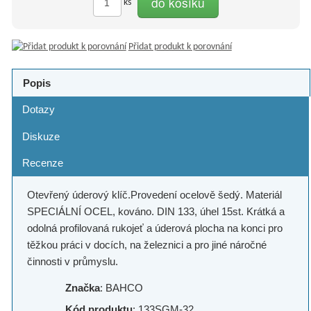
do košíku
ks
Přidat produkt k porovnání
Popis
Dotazy
Diskuze
Recenze
Otevřený úderový klíč.Provedení ocelově šedý. Materiál
SPECIÁLNÍ OCEL, kováno. DIN 133, úhel 15st. Krátká a
odolná profilovaná rukojeť a úderová plocha na konci pro
těžkou práci v docích, na železnici a pro jiné náročné
činnosti v průmyslu.
Značka
: BAHCO
Kód produktu
: 133SGM-32