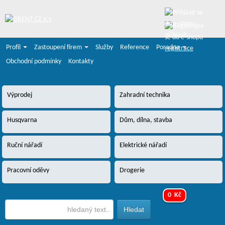
přihlásit
Profil
Zastoupení firem
Služby
Reference
Poradna
registrace
Obchodní podmínky
Kontakty
Výprodej
Zahradní technika
Husqvarna
Dům, dílna, stavba
Ruční nářadí
Elektrické nářadí
Pracovní oděvy
Drogerie
0 Kč