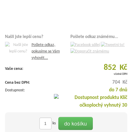
Našli jste lepší cenu?
Pošlete odkaz známému...
Pošlete odkaz,
pokusíme se Vám
vyhovět...
852 Kč
Vaše cena:
včetně DPH
704 Kč
Cena bez DPH:
do 7 dnů
Dostupnost:
do košíku
ks