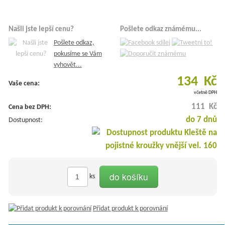
Našli jste lepší cenu?
Pošlete odkaz známému...
Pošlete odkaz,
pokusíme se Vám
vyhovět...
134 Kč
Vaše cena:
včetně DPH
111 Kč
Cena bez DPH:
do 7 dnů
Dostupnost:
do košíku
ks
Přidat produkt k porovnání