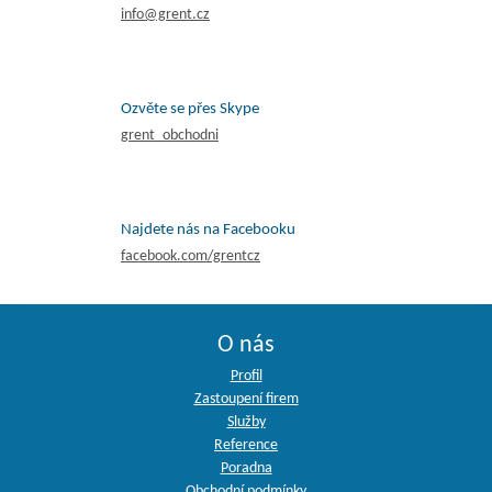
info@grent.cz
Ozvěte se přes Skype
grent_obchodni
Najdete nás na Facebooku
facebook.com/grentcz
O nás
Profil
Zastoupení firem
Služby
Reference
Poradna
Obchodní podmínky