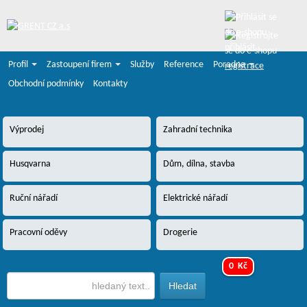
přihlásit
Profil
Zastoupení firem
Služby
Reference
Poradna
registrace
Obchodní podmínky
Kontakty
Výprodej
Zahradní technika
Husqvarna
Dům, dílna, stavba
Ruční nářadí
Elektrické nářadí
Pracovní oděvy
Drogerie
0 Kč