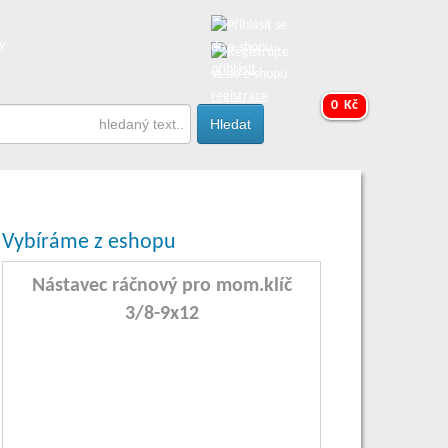
y
přihlásit
registrace
0 Kč
Vybíráme z eshopu
Nástavec ráčnový pro mom.klíč
3/8-9x12