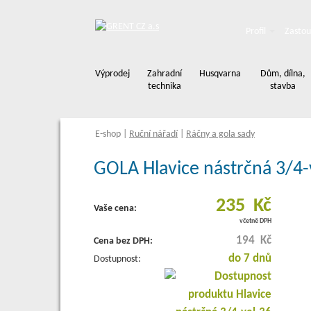
Profil
Zastou
Výprodej
Zahradní
Husqvarna
Dům, dílna,
technika
stavba
E-shop
|
Ruční nářadí
|
Ráčny a gola sady
GOLA Hlavice nástrčná 3/4-
235 Kč
Vaše cena:
včetně DPH
194 Kč
Cena bez DPH:
do 7 dnů
Dostupnost: