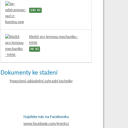
230 Kč
Kleště pro jemnou mechaniku -
MINI
96 Kč
Dokumenty ke stažení
Posezónní uskladnění zahradní techniky
Najdete nás na Facebooku
www.
facebook.com/grentcz