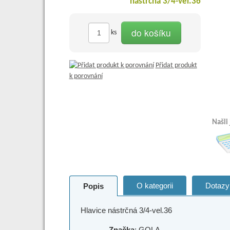
do košíku
ks
Přidat produkt
k porovnání
Našli
O kategorii
Dotazy
Popis
Hlavice nástrčná 3/4-vel.36
Značka
: GOLA