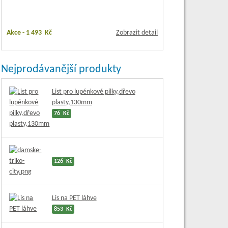
Akce -
1 493 Kč
Zobrazit detail
Nejprodávanější produkty
List pro lupénkové pilky,dřevo
plasty,130mm
76 Kč
126 Kč
Lis na PET láhve
853 Kč