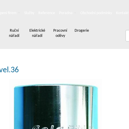
pení firem
Služby
Reference
Poradna
Obchodní podmínky
Kontakt
Ruční
Elektrické
Pracovní
Drogerie
nářadí
nářadí
oděvy
vel.36