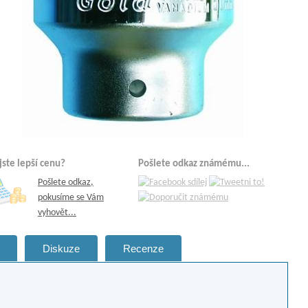
 jste lepší cenu?
Pošlete odkaz známému...
Pošlete odkaz,
pokusíme se Vám
vyhovět...
Diskuze
Recenze