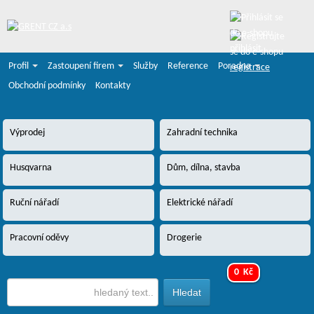
přihlásit
Profil
Zastoupení firem
Služby
Reference
Poradna
registrace
Obchodní podmínky
Kontakty
Výprodej
Zahradní technika
Husqvarna
Dům, dílna, stavba
Ruční nářadí
Elektrické nářadí
Pracovní oděvy
Drogerie
0 Kč