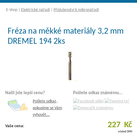
E-shop
|
Elektrické nářadí
|
Příslušenství k mikronářadí
Fréza na měkké materiály 3,2 mm
DREMEL 194 2ks
Našli jste lepší cenu?
Pošlete odkaz známému...
Pošlete odkaz,
pokusíme se Vám
vyhovět...
227 Kč
Vaše cena:
včetně DPH