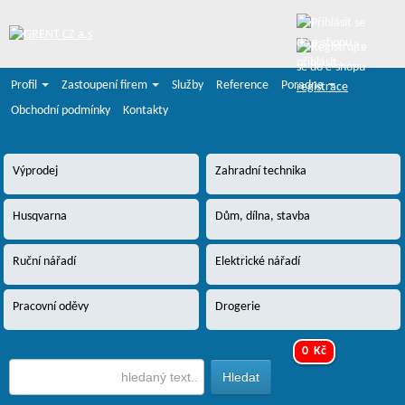
přihlásit
Profil
Zastoupení firem
Služby
Reference
Poradna
registrace
Obchodní podmínky
Kontakty
Výprodej
Zahradní technika
Husqvarna
Dům, dílna, stavba
Ruční nářadí
Elektrické nářadí
Pracovní oděvy
Drogerie
0 Kč