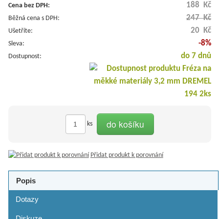
188 Kč
Cena bez DPH:
247 Kč
Běžná cena s DPH:
20 Kč
Ušetříte:
-8%
Sleva:
do 7 dnů
Dostupnost:
do košíku
ks
Přidat produkt k porovnání
Popis
Dotazy
Diskuze