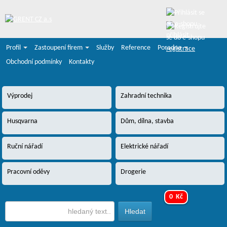
přihlásit
Profil
Zastoupení firem
Služby
Reference
Poradna
registrace
Obchodní podmínky
Kontakty
Výprodej
Zahradní technika
Husqvarna
Dům, dílna, stavba
Ruční nářadí
Elektrické nářadí
Pracovní oděvy
Drogerie
0 Kč