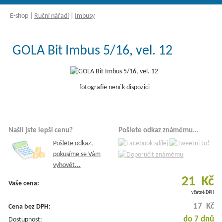
E-shop
|
Ruční nářadí
|
Imbusy
GOLA Bit Imbus 5/16, vel. 12
fotografie není k dispozici
Našli jste lepší cenu?
Pošlete odkaz známému...
Pošlete odkaz,
pokusíme se Vám
vyhovět...
21 Kč
Vaše cena:
včetně DPH
17 Kč
Cena bez DPH:
do 7 dnů
Dostupnost: