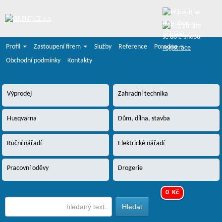
přihlásit
Profil
Zastoupení firem
Služby
Reference
Poradna
registrace
Obchodní podmínky
Kontakty
Výprodej
Zahradní technika
Husqvarna
Dům, dílna, stavba
Ruční nářadí
Elektrické nářadí
Pracovní oděvy
Drogerie
0 Kč