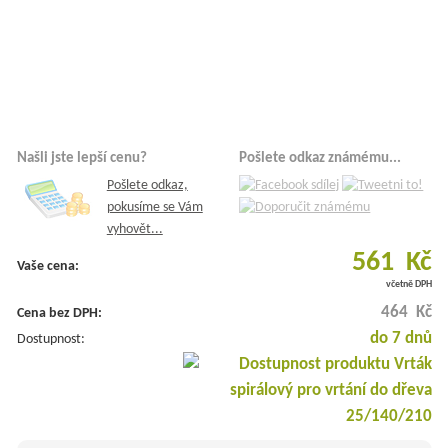
Našli jste lepší cenu?
Pošlete odkaz známému...
Pošlete odkaz,
pokusíme se Vám
vyhovět...
561 Kč
Vaše cena:
včetně DPH
464 Kč
Cena bez DPH:
do 7 dnů
Dostupnost: