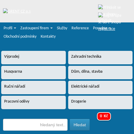
přihlásit
Profil
Zastoupení firem
Služby
Reference
Poradna
registrace
Obchodní podmínky
Kontakty
Výprodej
Zahradní technika
Husqvarna
Dům, dílna, stavba
Ruční nářadí
Elektrické nářadí
Pracovní oděvy
Drogerie
0 Kč