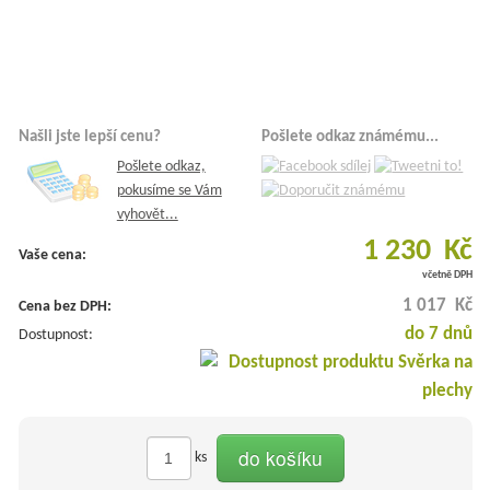
Našli jste lepší cenu?
Pošlete odkaz známému...
Pošlete odkaz,
pokusíme se Vám
vyhovět...
1 230 Kč
Vaše cena:
včetně DPH
1 017 Kč
Cena bez DPH:
do 7 dnů
Dostupnost:
do košíku
ks