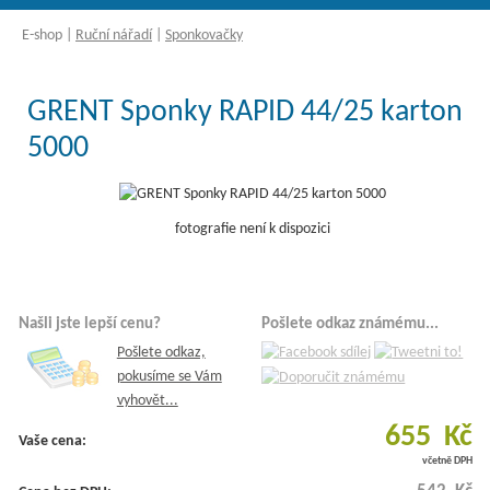
E-shop
|
Ruční nářadí
|
Sponkovačky
GRENT Sponky RAPID 44/25 karton
5000
fotografie není k dispozici
Našli jste lepší cenu?
Pošlete odkaz známému...
Pošlete odkaz,
pokusíme se Vám
vyhovět...
655 Kč
Vaše cena:
včetně DPH