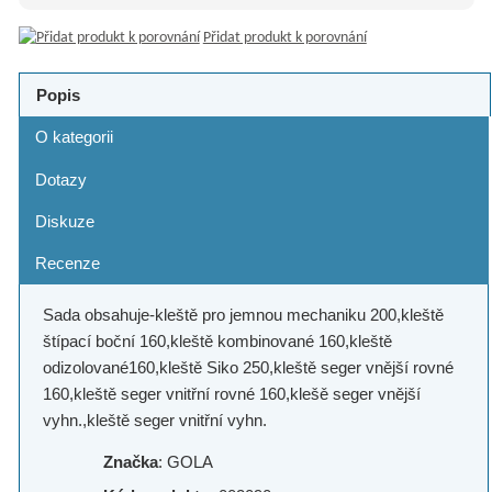
Přidat produkt k porovnání
Popis
O kategorii
Dotazy
Diskuze
Recenze
Sada obsahuje-kleště pro jemnou mechaniku 200,kleště
štípací boční 160,kleště kombinované 160,kleště
odizolované160,kleště Siko 250,kleště seger vnější rovné
160,kleště seger vnitřní rovné 160,klešě seger vnější
vyhn.,kleště seger vnitřní vyhn.
Značka
: GOLA