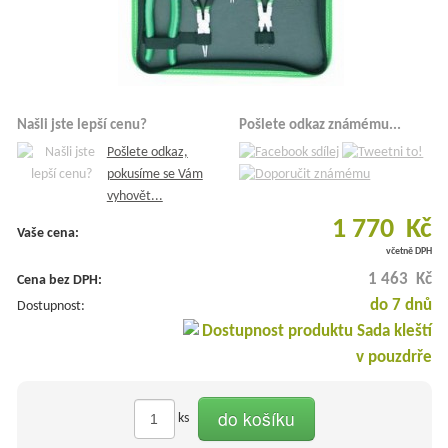
Našli jste lepší cenu?
Pošlete odkaz známému...
Pošlete odkaz,
pokusíme se Vám
vyhovět...
1 770 Kč
Vaše cena:
včetně DPH
1 463 Kč
Cena bez DPH:
do 7 dnů
Dostupnost:
do košíku
ks