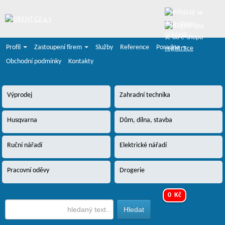
přihlásit
Profil
Zastoupení firem
Služby
Reference
Poradna
registrace
Obchodní podmínky
Kontakty
Výprodej
Zahradní technika
Husqvarna
Dům, dílna, stavba
Ruční nářadí
Elektrické nářadí
Pracovní oděvy
Drogerie
0 Kč