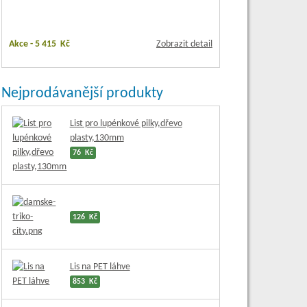
Akce -
5 415 Kč
Zobrazit detail
Nejprodávanější produkty
List pro lupénkové pilky,dřevo
plasty,130mm
76 Kč
126 Kč
Lis na PET láhve
853 Kč