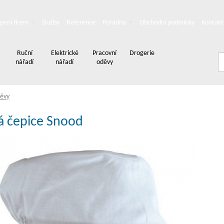
pení firem
Služby
Reference
Poradna
Obchodní podmínky
Kontakt
Ruční
Elektrické
Pracovní
Drogerie
nářadí
nářadí
oděvy
děvy
 čepice Snood