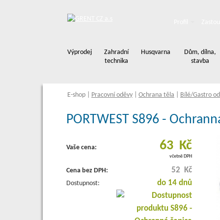
Profil
Zastou
Výprodej
Zahradní
Husqvarna
Dům, dílna,
technika
stavba
E-shop
|
Pracovní oděvy
|
Ochrana těla
|
Bílé/Gastro o
PORTWEST S896 - Ochranná
63 Kč
Vaše cena:
včetně DPH
52 Kč
Cena bez DPH:
do 14 dnů
Dostupnost: