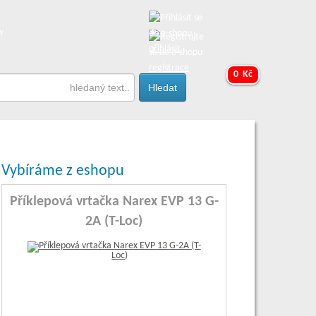
y
přihlásit
registrace
0 Kč
Vybíráme z eshopu
Příklepová vrtačka Narex EVP 13 G-
2A (T-Loc)