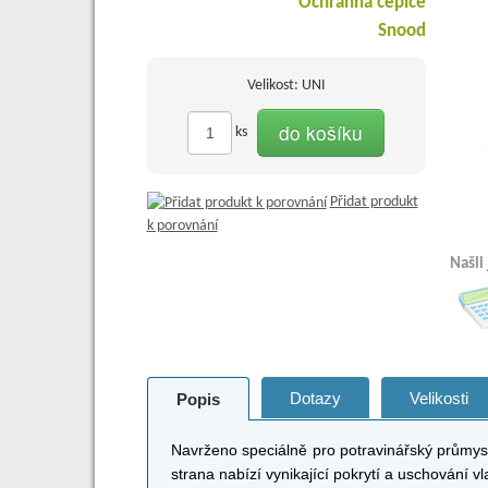
Velikost: UNI
do košíku
ks
Přidat produkt
k porovnání
Našli
Dotazy
Velikosti
Popis
Navrženo speciálně pro potravinářský průmysl,
strana nabízí vynikající pokrytí a uschování 