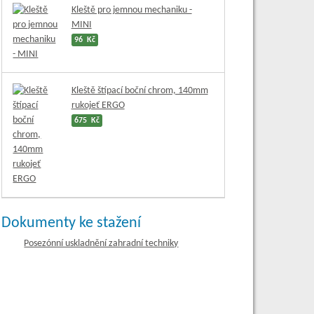
Kleště pro jemnou mechaniku -
MINI
96 Kč
Kleště štípací boční chrom, 140mm
rukojeť ERGO
675 Kč
Dokumenty ke stažení
Posezónní uskladnění zahradní techniky