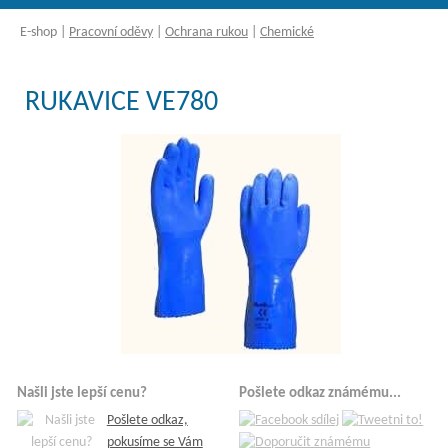
E-shop
|
Pracovní oděvy
|
Ochrana rukou
|
Chemické
RUKAVICE VE780
Našli jste lepší cenu?
Pošlete odkaz známému...
Pošlete odkaz,
pokusíme se Vám