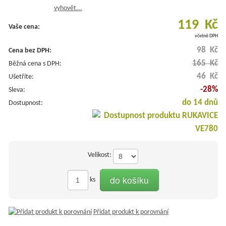
vyhovět...
119 Kč
Vaše cena:
včetně DPH
98 Kč
Cena bez DPH:
165 Kč
Běžná cena s DPH:
46 Kč
Ušetříte:
-28%
Sleva:
do 14 dnů
Dostupnost:
Velikost:
do košíku
ks
Přidat produkt k porovnání