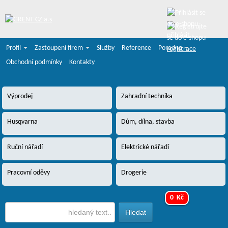
přihlásit
Profil
Zastoupení firem
Služby
Reference
Poradna
registrace
Obchodní podmínky
Kontakty
Výprodej
Zahradní technika
Husqvarna
Dům, dílna, stavba
Ruční nářadí
Elektrické nářadí
Pracovní oděvy
Drogerie
0 Kč