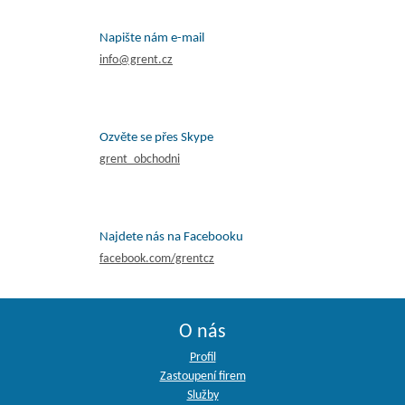
Napište nám e-mail
info@grent.cz
Ozvěte se přes Skype
grent_obchodni
Najdete nás na Facebooku
facebook.com/grentcz
O nás
Profil
Zastoupení firem
Služby