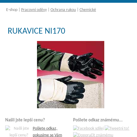
E-shop
|
Pracovní oděvy
|
Ochrana rukou
|
Chemické
RUKAVICE NI170
Našli jste lepší cenu?
Pošlete odkaz známému...
Pošlete odkaz,
pokusíme se Vám