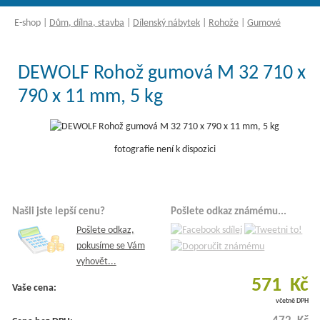
E-shop
|
Dům, dílna, stavba
|
Dílenský nábytek
|
Rohože
|
Gumové
DEWOLF Rohož gumová M 32 710 x
790 x 11 mm, 5 kg
fotografie není k dispozici
Našli jste lepší cenu?
Pošlete odkaz známému...
Pošlete odkaz,
pokusíme se Vám
vyhovět...
571 Kč
Vaše cena:
včetně DPH