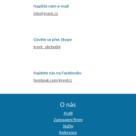
Napište nám e-mail
info@grent.cz
Ozvěte se přes Skype
grent_obchodni
Najdete nás na Facebooku
facebook.com/grentcz
O nás
Profil
Zastoupení firem
Služby
Reference