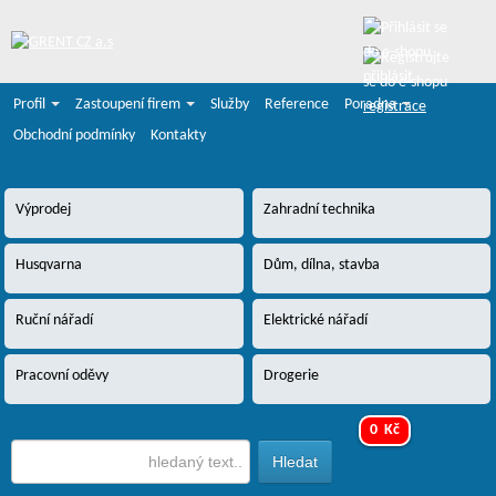
přihlásit
Profil
Zastoupení firem
Služby
Reference
Poradna
registrace
Obchodní podmínky
Kontakty
Výprodej
Zahradní technika
Husqvarna
Dům, dílna, stavba
Ruční nářadí
Elektrické nářadí
Pracovní oděvy
Drogerie
0 Kč