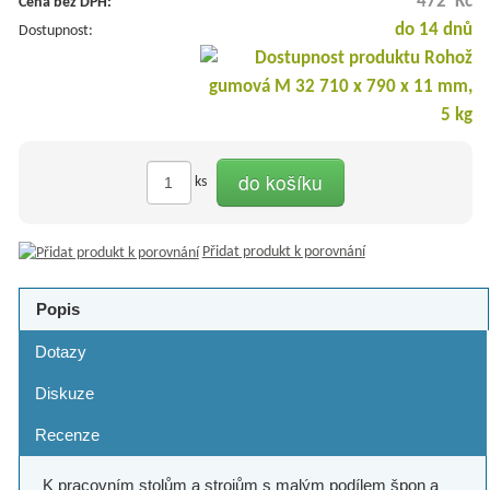
472 Kč
Cena bez DPH:
do 14 dnů
Dostupnost:
do košíku
ks
Přidat produkt k porovnání
Popis
Dotazy
Diskuze
Recenze
K pracovním stolům a strojům s malým podílem špon a