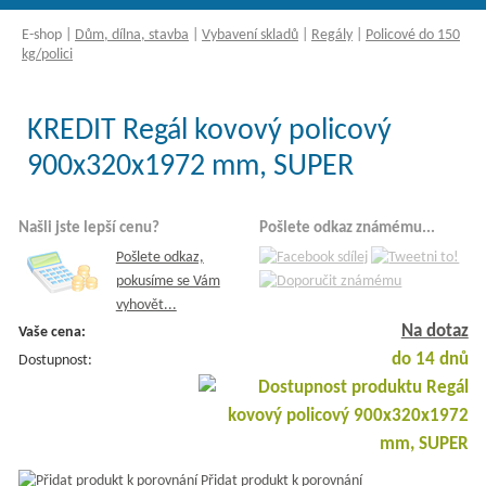
E-shop
|
Dům, dílna, stavba
|
Vybavení skladů
|
Regály
|
Policové do 150
kg/polici
KREDIT Regál kovový policový
900x320x1972 mm, SUPER
Našli jste lepší cenu?
Pošlete odkaz známému...
Pošlete odkaz,
pokusíme se Vám
vyhovět...
Na dotaz
Vaše cena:
do 14 dnů
Dostupnost:
Přidat produkt k porovnání