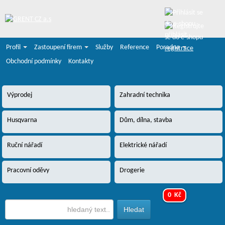
přihlásit
Profil
Zastoupení firem
Služby
Reference
Poradna
registrace
Obchodní podmínky
Kontakty
Výprodej
Zahradní technika
Husqvarna
Dům, dílna, stavba
Ruční nářadí
Elektrické nářadí
Pracovní oděvy
Drogerie
0 Kč