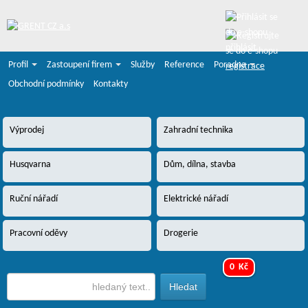
přihlásit
Profil
Zastoupení firem
Služby
Reference
Poradna
registrace
Obchodní podmínky
Kontakty
Výprodej
Zahradní technika
Husqvarna
Dům, dílna, stavba
Ruční nářadí
Elektrické nářadí
Pracovní oděvy
Drogerie
0 Kč