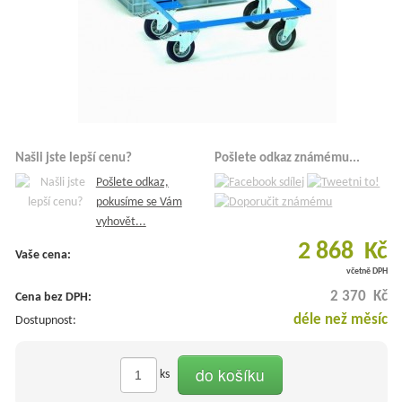
Našli jste lepší cenu?
Pošlete odkaz známému...
Pošlete odkaz,
pokusíme se Vám
vyhovět...
2 868 Kč
Vaše cena:
včetně DPH
2 370 Kč
Cena bez DPH:
déle než měsíc
Dostupnost:
do košíku
ks