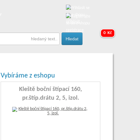
y
přihlásit
registrace
0 Kč
Vybíráme z eshopu
Kleště boční štípací 160,
pr.štíp.drátu 2, 5, izol.