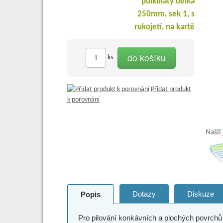
do košíku
ks
Přidat produkt
k porovnání
Našli
Dotazy
Diskuze
Popis
Pro pilování konkávních a plochých povrchů 