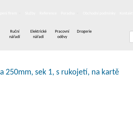
pení firem
Služby
Reference
Poradna
Obchodní podmínky
Kontakt
Ruční
Elektrické
Pracovní
Drogerie
nářadí
nářadí
oděvy
a 250mm, sek 1, s rukojetí, na kartě