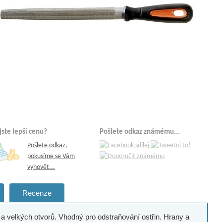
 jste lepší cenu?
Pošlete odkaz známému...
Pošlete odkaz,
pokusíme se Vám
vyhovět...
Recenze
a velkých otvorů. Vhodný pro odstraňování ostřin. Hrany a