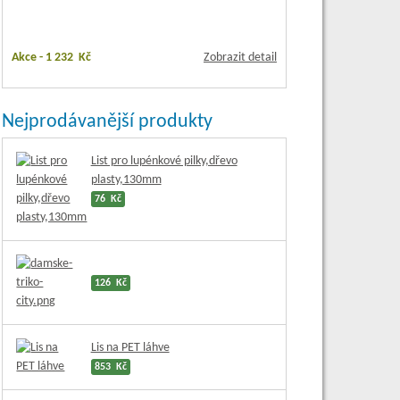
Akce -
1 232 Kč
Zobrazit detail
Nejprodávanější produkty
List pro lupénkové pilky,dřevo
plasty,130mm
76 Kč
126 Kč
Lis na PET láhve
853 Kč