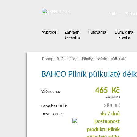
Profil
Zastou
Výprodej
Zahradní
Husqvarna
Dům, dílna,
technika
stavba
E-shop
|
Ruční nářadí
|
Pilníky a rašple
|
půlkulaté
BAHCO Pilník půlkulatý délk
465 Kč
Vaše cena:
včetně DPH
384 Kč
Cena bez DPH:
do 7 dnů
Dostupnost: