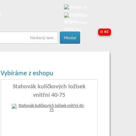
y
přihlásit
registrace
0 Kč
Vybíráme z eshopu
Stahovák kuličkových ložisek
vnitřní 40-75