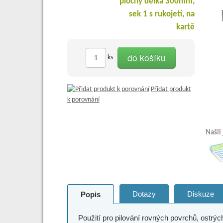
do košíku
ks
Přidat produkt
k porovnání
Našli
Dotazy
Diskuze
Popis
Použití pro pilování rovných povrchů, ostrých