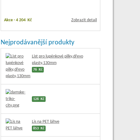
Akce -
4 204 Kč
Zobrazit detail
Nejprodávanější produkty
List pro lupénkové pilky,dřevo
plasty,130mm
76 Kč
126 Kč
Lis na PET láhve
853 Kč