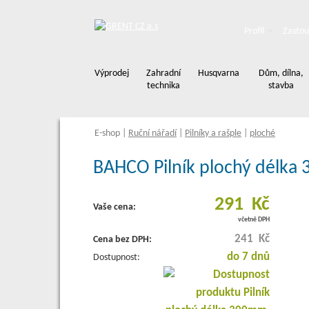
Profil
Zastou
Výprodej
Zahradní
Husqvarna
Dům, dílna,
technika
stavba
E-shop
|
Ruční nářadí
|
Pilníky a rašple
|
ploché
BAHCO Pilník plochý délka 3
291 Kč
Vaše cena:
včetně DPH
241 Kč
Cena bez DPH:
do 7 dnů
Dostupnost: