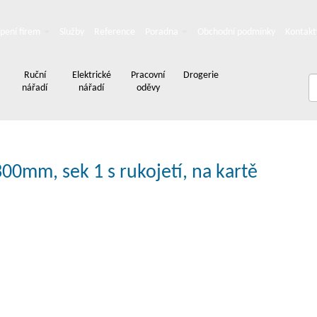
pení firem
Služby
Reference
Poradna
Obchodní podmínky
Kontakt
Ruční
Elektrické
Pracovní
Drogerie
nářadí
nářadí
oděvy
00mm, sek 1 s rukojetí, na kartě