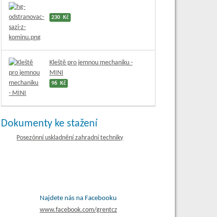
230 Kč
Kleště pro jemnou mechaniku -
MINI
96 Kč
Dokumenty ke stažení
Posezónní uskladnění zahradní techniky
Najdete nás na Facebooku
www.
facebook.com/grentcz