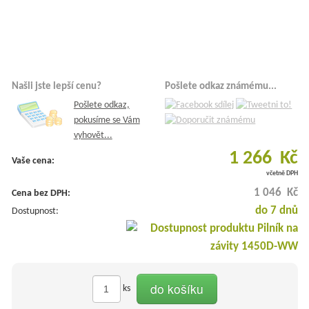
Našli jste lepší cenu?
Pošlete odkaz známému...
Pošlete odkaz,
pokusíme se Vám
vyhovět...
1 266 Kč
Vaše cena:
včetně DPH
1 046 Kč
Cena bez DPH:
do 7 dnů
Dostupnost:
do košíku
ks