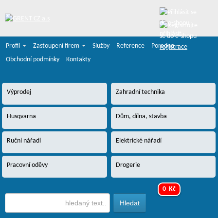
přihlásit
Profil
Zastoupení firem
Služby
Reference
Poradna
registrace
Obchodní podmínky
Kontakty
Výprodej
Zahradní technika
Husqvarna
Dům, dílna, stavba
Ruční nářadí
Elektrické nářadí
Pracovní oděvy
Drogerie
0 Kč