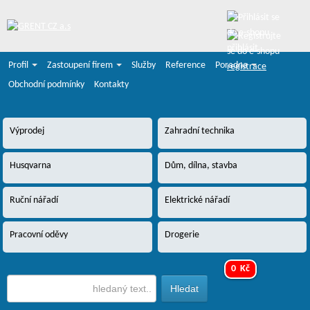
přihlásit
Profil
Zastoupení firem
Služby
Reference
Poradna
registrace
Obchodní podmínky
Kontakty
Výprodej
Zahradní technika
Husqvarna
Dům, dílna, stavba
Ruční nářadí
Elektrické nářadí
Pracovní oděvy
Drogerie
0 Kč