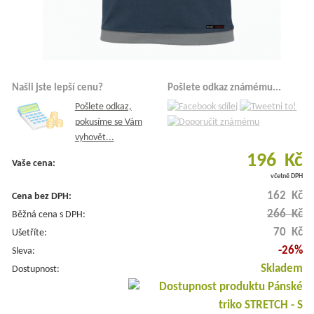
Našli jste lepší cenu?
Pošlete odkaz známému...
Pošlete odkaz,
pokusíme se Vám
vyhovět...
196 Kč
Vaše cena:
včetně DPH
162 Kč
Cena bez DPH:
266 Kč
Běžná cena s DPH:
70 Kč
Ušetříte:
-26%
Sleva:
Skladem
Dostupnost: