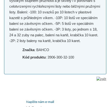
vysokým stupněm pružnosti a je skvělý i v porovnání s
celotvrzenými rychlořeznými listy nebo běžnými pružnými
listy. Balení: -100: 10 svazků po 10 listech v plastové
kazetě s průhledným víkem. -10P: 10 listů ve speciálním
balení se závěsným očkem. -5P: 5 listů ve speciálním
balení se závěsným očkem. -3P: 3 listy, po jednom s 18,
24 a 32 zuby na palec, balení na kartě, krabička 10 karet.
-2P: 2 listy baleny na kartě, krabička 10 karet.
Značka
: BAHCO
Kód produktu
: 3906-300-32-100
Napište nám e-mail