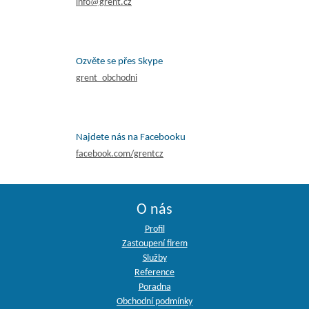
info@grent.cz
Ozvěte se přes Skype
grent_obchodni
Najdete nás na Facebooku
facebook.com/grentcz
O nás
Profil
Zastoupení firem
Služby
Reference
Poradna
Obchodní podmínky