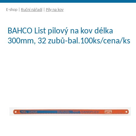
E-shop
|
Ruční nářadí
|
Pily na kov
BAHCO List pilový na kov délka
300mm, 32 zubů-bal.100ks/cena/ks