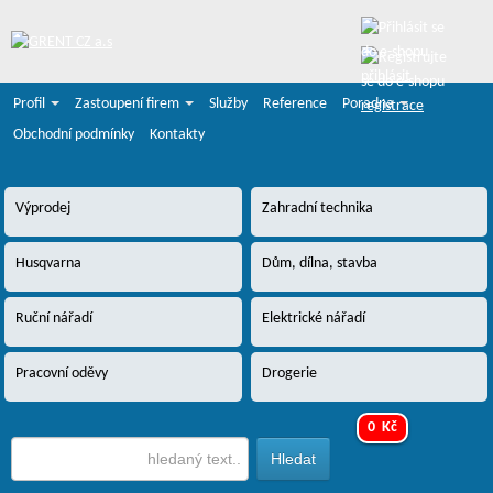
přihlásit
Profil
Zastoupení firem
Služby
Reference
Poradna
registrace
Obchodní podmínky
Kontakty
Výprodej
Zahradní technika
Husqvarna
Dům, dílna, stavba
Ruční nářadí
Elektrické nářadí
Pracovní oděvy
Drogerie
0 Kč