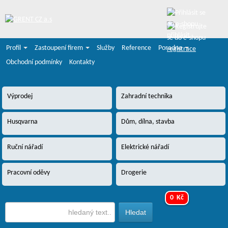
přihlásit
Profil
Zastoupení firem
Služby
Reference
Poradna
registrace
Obchodní podmínky
Kontakty
Výprodej
Zahradní technika
Husqvarna
Dům, dílna, stavba
Ruční nářadí
Elektrické nářadí
Pracovní oděvy
Drogerie
0 Kč