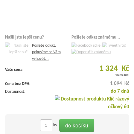
Našli jste lepší cenu?
Pošlete odkaz známému...
Pošlete odkaz,
pokusíme se Vám
vyhovět...
1 324 Kč
Vaše cena:
včetně DPH
1 094 Kč
Cena bez DPH:
do 7 dnů
Dostupnost:
do košíku
ks