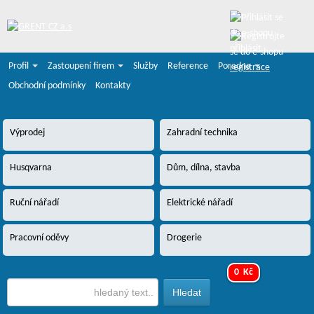
přihlásit
Profil
Zastoupení firem
Služby
Reference
Poradna
registrace
Obchodní podmínky
Kontakty
Výprodej
Zahradní technika
Husqvarna
Dům, dílna, stavba
Ruční nářadí
Elektrické nářadí
Pracovní oděvy
Drogerie
0 Kč