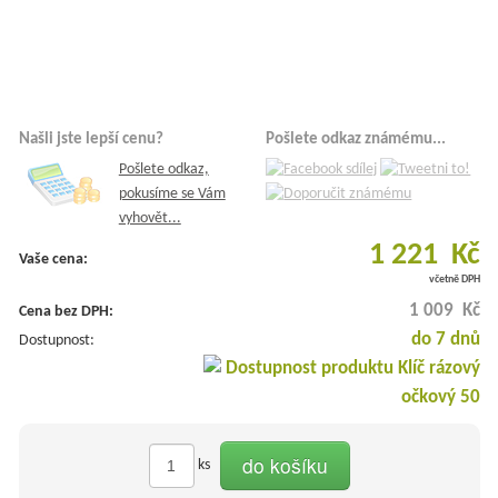
Našli jste lepší cenu?
Pošlete odkaz známému...
Pošlete odkaz,
pokusíme se Vám
vyhovět...
1 221 Kč
Vaše cena:
včetně DPH
1 009 Kč
Cena bez DPH:
do 7 dnů
Dostupnost:
do košíku
ks