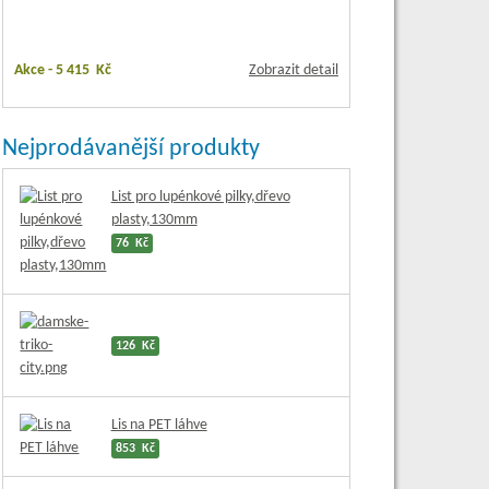
Akce -
5 415 Kč
Zobrazit detail
Nejprodávanější produkty
List pro lupénkové pilky,dřevo
plasty,130mm
76 Kč
126 Kč
Lis na PET láhve
853 Kč