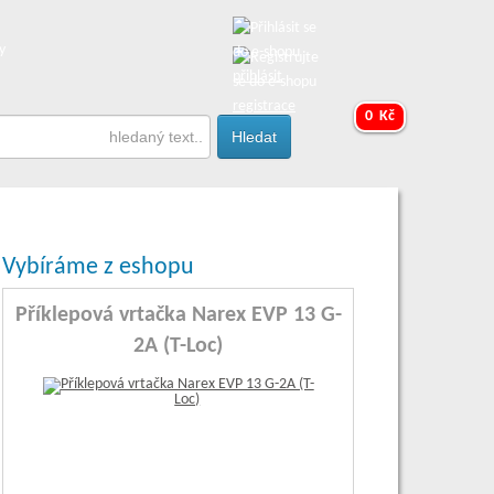
y
přihlásit
registrace
0 Kč
Vybíráme z eshopu
Příklepová vrtačka Narex EVP 13 G-
2A (T-Loc)