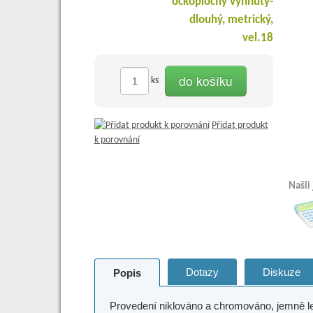
do košíku
ks
Přidat produkt
k porovnání
Našli
Dotazy
Diskuze
Popis
Provedení niklováno a chromováno, jemně 