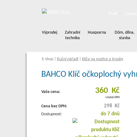
Profil
Zastou
Výprodej
Zahradní
Husqvarna
Dům, dílna,
technika
stavba
E-shop
|
Ruční nářadí
|
Klíče na matice a šrouby
BAHCO Klíč očkoplochý vyhn
360 Kč
Vaše cena:
včetně DPH
298 Kč
Cena bez DPH:
do 7 dnů
Dostupnost: