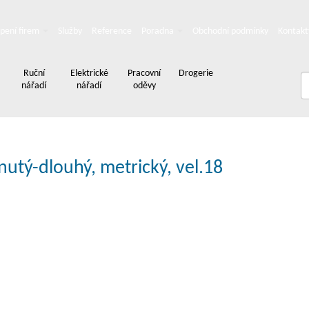
pení firem
Služby
Reference
Poradna
Obchodní podmínky
Kontakt
Ruční
Elektrické
Pracovní
Drogerie
nářadí
nářadí
oděvy
utý-dlouhý, metrický, vel.18