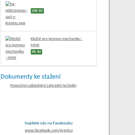
230 Kč
Kleště pro jemnou mechaniku -
MINI
96 Kč
Dokumenty ke stažení
Posezónní uskladnění zahradní techniky
Najdete nás na Facebooku
www.
facebook.com/grentcz