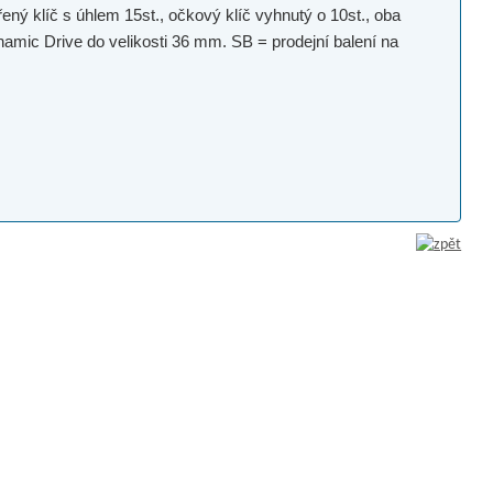
ý klíč s úhlem 15st., očkový klíč vyhnutý o 10st., oba
amic Drive do velikosti 36 mm. SB = prodejní balení na