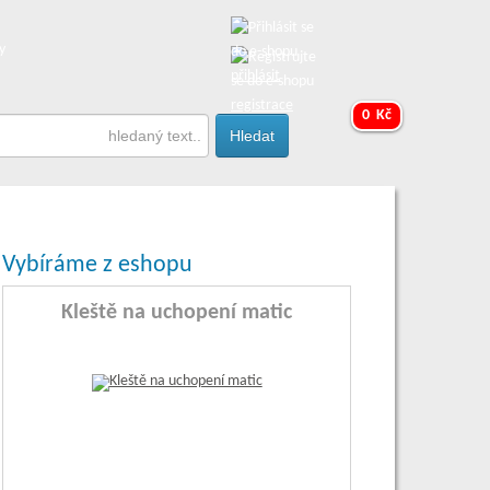
y
přihlásit
registrace
0 Kč
Vybíráme z eshopu
Kleště na uchopení matic