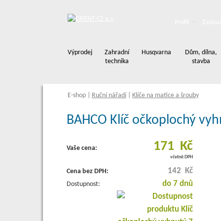
Profil
Zastou
Výprodej
Zahradní
Husqvarna
Dům, dílna,
technika
stavba
E-shop
|
Ruční nářadí
|
Klíče na matice a šrouby
BAHCO Klíč očkoplochý vyh
171 Kč
Vaše cena:
včetně DPH
142 Kč
Cena bez DPH:
do 7 dnů
Dostupnost: