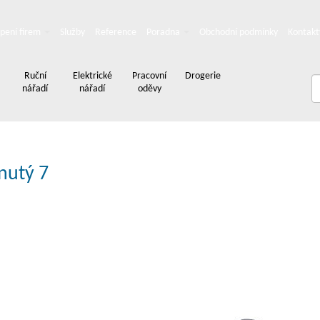
pení firem
Služby
Reference
Poradna
Obchodní podmínky
Kontakt
Ruční
Elektrické
Pracovní
Drogerie
nářadí
nářadí
oděvy
nutý 7