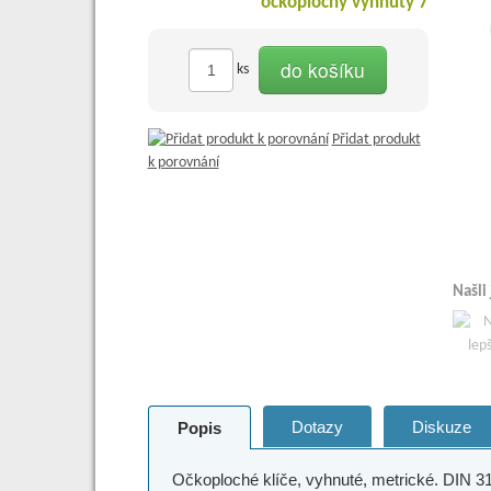
do košíku
ks
Přidat produkt
k porovnání
Našli
Dotazy
Diskuze
Popis
Očkoploché klíče, vyhnuté, metrické. DIN 3