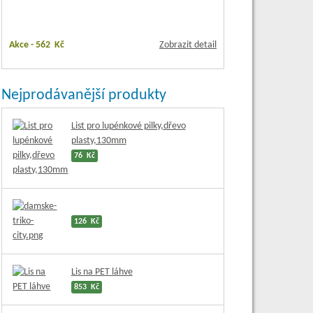
Akce -
562 Kč
Zobrazit detail
Nejprodávanější produkty
List pro lupénkové pilky,dřevo
plasty,130mm
76 Kč
126 Kč
Lis na PET láhve
853 Kč