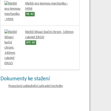
Kleště pro jemnou mechaniku -
MINI
96 Kč
Kleště štípací boční chrom, 140mm
rukojeť ERGO
675 Kč
Dokumenty ke stažení
Posezónní uskladnění zahradní techniky