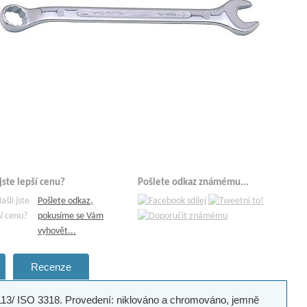
 jste lepší cenu?
Pošlete odkaz známému...
Pošlete odkaz,
pokusíme se Vám
vyhovět...
Recenze
113/ ISO 3318. Provedení: niklováno a chromováno, jemně