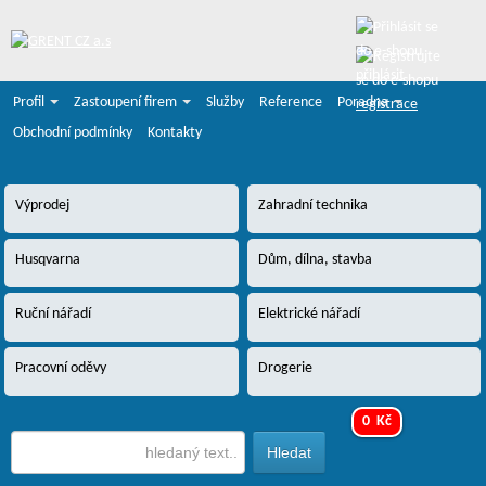
přihlásit
Profil
Zastoupení firem
Služby
Reference
Poradna
registrace
Obchodní podmínky
Kontakty
Výprodej
Zahradní technika
Husqvarna
Dům, dílna, stavba
Ruční nářadí
Elektrické nářadí
Pracovní oděvy
Drogerie
0 Kč