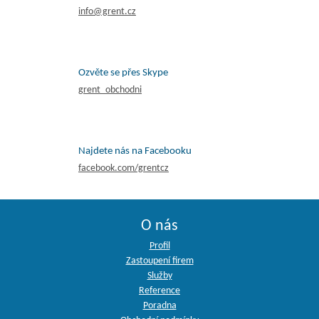
info@grent.cz
Ozvěte se přes Skype
grent_obchodni
Najdete nás na Facebooku
facebook.com/grentcz
O nás
Profil
Zastoupení firem
Služby
Reference
Poradna